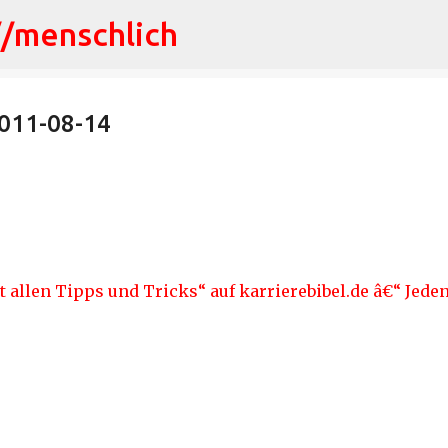
//menschlich
Direkt zum Hauptbereich
 2011-08-14
 allen Tipps und Tricks“ auf karrierebibel.de â€“ Jede