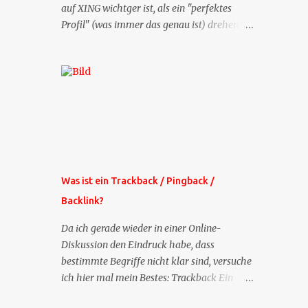
auf XING wichtger ist, als ein "perfektes
Profil" (was immer das genau ist) drehen
sich doch viele Fragen, die ich zu XING
bekomme, um dieses Thema. Deshalb gibt
es jetzt die Profil-Fragen zu XING als eigene
Mailsequenz: Jede Woche um die selbe Zeit,
zu der Sie die Mails das erste mal bestellt
haben, bekommen Sie kostenlos eine
weitere Folge. Die Startsequenz ist 16 Mails
lang, wird also etwa vier Monate vorhalten.
Weitere Mailangebote dieser Art sehen Sie
Was ist ein Trackback / Pingback /
auf meiner XING-Seite oder hier oben rechts
Backlink?
im Blog. Die Profilfragen werde ich
mittelfristig aus der normalen XING-Tipp-
Da ich gerade wieder in einer Online-
Mail entfernen, da ich sie so nur an einer
Diskussion den Eindruck habe, dass
Stelle pflegen muss.
bestimmte Begriffe nicht klar sind, versuche
ich hier mal mein Bestes: Trackback Ein
'Trackback' ist eine Nachricht, die von einem