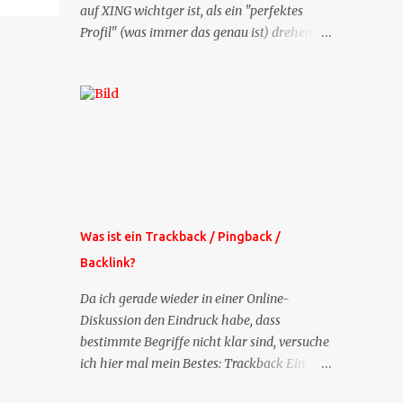
auf XING wichtger ist, als ein "perfektes
Profil" (was immer das genau ist) drehen
sich doch viele Fragen, die ich zu XING
bekomme, um dieses Thema. Deshalb gibt
es jetzt die Profil-Fragen zu XING als eigene
Mailsequenz: Jede Woche um die selbe Zeit,
zu der Sie die Mails das erste mal bestellt
haben, bekommen Sie kostenlos eine
weitere Folge. Die Startsequenz ist 16 Mails
lang, wird also etwa vier Monate vorhalten.
Weitere Mailangebote dieser Art sehen Sie
Was ist ein Trackback / Pingback /
auf meiner XING-Seite oder hier oben rechts
Backlink?
im Blog. Die Profilfragen werde ich
mittelfristig aus der normalen XING-Tipp-
Da ich gerade wieder in einer Online-
Mail entfernen, da ich sie so nur an einer
Diskussion den Eindruck habe, dass
Stelle pflegen muss.
bestimmte Begriffe nicht klar sind, versuche
ich hier mal mein Bestes: Trackback Ein
'Trackback' ist eine Nachricht, die von einem