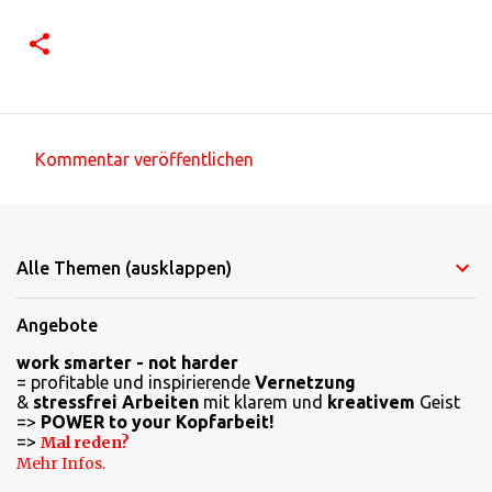
Kommentar veröffentlichen
K
o
m
Alle Themen (ausklappen)
m
e
Angebote
n
work smarter - not harder
t
= profitable und inspirierende
Vernetzung
a
&
stressfrei Arbeiten
mit klarem und
kreativem
Geist
=>
POWER to your Kopfarbeit!
r
=>
Mal reden?
e
Mehr Infos.