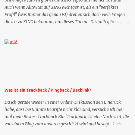
Seit einigen Jahren gibt es die XING-Tipps aus meiner Tastatur.
Auch wenn Aktivität auf XING wichtger ist, als ein "perfektes
Profil" (was immer das genau ist) drehen sich doch viele Fragen,
die ich zu XING bekomme, um dieses Thema. Deshalb gibt es jetzt
die Profil-Fragen zu XING als eigene Mailsequenz: Jede Woche um
die selbe Zeit, zu der Sie die Mails das erste mal bestellt haben,
bekommen Sie kostenlos eine weitere Folge. Die Startsequenz ist 16
Mails lang, wird also etwa vier Monate vorhalten. Weitere
Mailangebote dieser Art sehen Sie auf meiner XING-Seite oder hier
oben rechts im Blog. Die Profilfragen werde ich mittelfristig aus
der normalen XING-Tipp-Mail entfernen, da ich sie so nur an einer
Stelle pflegen muss.
Was ist ein Trackback / Pingback / Backlink?
Da ich gerade wieder in einer Online-Diskussion den Eindruck
habe, dass bestimmte Begriffe nicht klar sind, versuche ich hier
mal mein Bestes: Trackback Ein 'Trackback' ist eine Nachricht, die
von einem Blog zum anderen geschickt wird und besagt: "Lieber
Blogeintrag, ich habe einen Kommentar zu dir geschrieben, aber