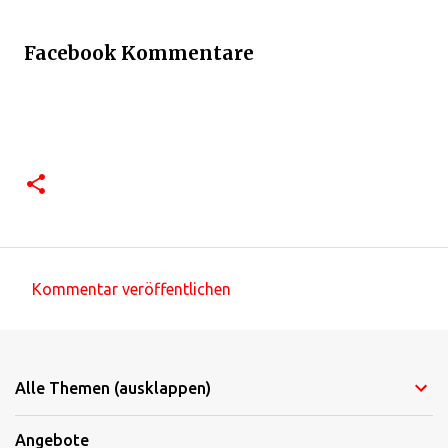
Facebook Kommentare
Kommentar veröffentlichen
K
o
m
Alle Themen (ausklappen)
m
e
Angebote