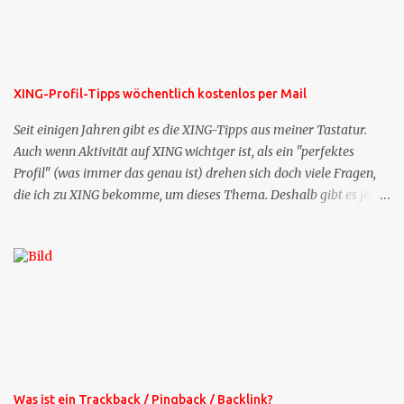
XING-Profil-Tipps wöchentlich kostenlos per Mail
Seit einigen Jahren gibt es die XING-Tipps aus meiner Tastatur.
Auch wenn Aktivität auf XING wichtger ist, als ein "perfektes
Profil" (was immer das genau ist) drehen sich doch viele Fragen,
die ich zu XING bekomme, um dieses Thema. Deshalb gibt es jetzt
die Profil-Fragen zu XING als eigene Mailsequenz: Jede Woche um
die selbe Zeit, zu der Sie die Mails das erste mal bestellt haben,
bekommen Sie kostenlos eine weitere Folge. Die Startsequenz ist 16
Mails lang, wird also etwa vier Monate vorhalten. Weitere
Mailangebote dieser Art sehen Sie auf meiner XING-Seite oder hier
oben rechts im Blog. Die Profilfragen werde ich mittelfristig aus
der normalen XING-Tipp-Mail entfernen, da ich sie so nur an einer
Stelle pflegen muss.
Was ist ein Trackback / Pingback / Backlink?