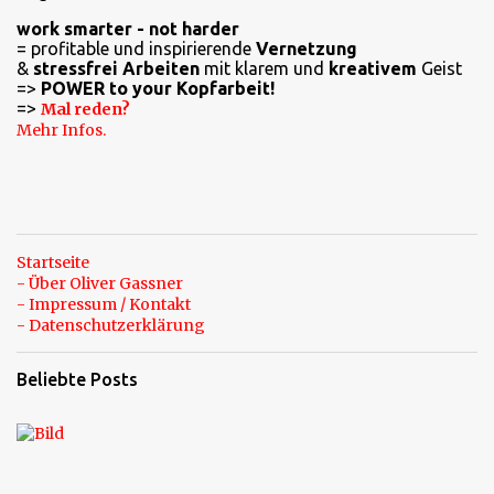
n
work smarter - not harder
t
= profitable und inspirierende
Vernetzung
a
&
stressfrei Arbeiten
mit klarem und
kreativem
Geist
=>
POWER to your Kopfarbeit!
r
=>
Mal reden?
e
Mehr Infos.
Startseite
- Über Oliver Gassner
- Impressum / Kontakt
- Datenschutzerklärung
Beliebte Posts