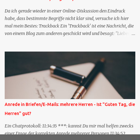
Da ich gerade wieder in einer Online-Diskussion den Eindruck
habe, dass bestimmte Begriffe nicht klar sind, versuche ich hier
mal mein Bestes: Trackback Ein 'Trackback' ist eine Nachricht, die
von einem Blog zum anderen geschickt wird und besagt: "Lieber
Blogeintrag, ich habe einen Kommentar zu dir geschrieben, aber
nicht bei dir in den Kommentaren sondern in meinem Blog. Bitte
vermerke das doch, damit deine Leser auch mal vorbeischauen,
was ich zu deinem Inhalt zu sagen hatte." Diese
Nachrichtenfunktion wird 'angestoßen' in dem 'mein' Blog an die
'TrackbackURL' des Anderen einen 'Ping' schickt, d.h. ein paar
Parameter übergibt (URL meines Eintrags, Kurzzitat meines
Beitrags). Praktisch muss man nichts Anderes tun, als die
TrackbackURL beim Schreiben meines Beitrags in ein bestimmtes
Anrede in Briefen/E-Mails: mehrere Herren - Ist "Guten Tag, die
Feld in meinem 'Blog-Redaktionssystem' einzufügen. Trackbacks
Herren" gut?
und TrackbackURLs sind heute recht selten. Das Trackback-
Verfahren wurde wei...
Ein Chatprotokoll: 11:34:35 ***: kannst Du mir mal helfen zwecks
einer Frage der korrekten Anrede mehrerer Personen 11:34:52