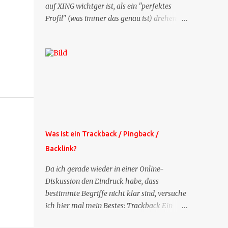
auf XING wichtger ist, als ein "perfektes
Profil" (was immer das genau ist) drehen
sich doch viele Fragen, die ich zu XING
bekomme, um dieses Thema. Deshalb gibt
es jetzt die Profil-Fragen zu XING als eigene
Mailsequenz: Jede Woche um die selbe Zeit,
zu der Sie die Mails das erste mal bestellt
haben, bekommen Sie kostenlos eine
weitere Folge. Die Startsequenz ist 16 Mails
lang, wird also etwa vier Monate vorhalten.
Weitere Mailangebote dieser Art sehen Sie
Was ist ein Trackback / Pingback /
auf meiner XING-Seite oder hier oben rechts
Backlink?
im Blog. Die Profilfragen werde ich
mittelfristig aus der normalen XING-Tipp-
Da ich gerade wieder in einer Online-
Mail entfernen, da ich sie so nur an einer
Diskussion den Eindruck habe, dass
Stelle pflegen muss.
bestimmte Begriffe nicht klar sind, versuche
ich hier mal mein Bestes: Trackback Ein
'Trackback' ist eine Nachricht, die von einem