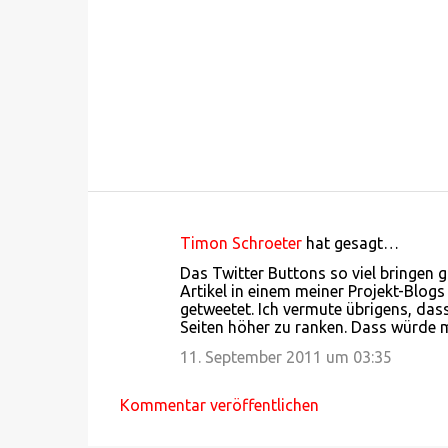
Timon Schroeter
hat gesagt…
K
Das Twitter Buttons so viel bringen g
o
Artikel in einem meiner Projekt-Blog
getweetet. Ich vermute übrigens, das
m
Seiten höher zu ranken. Dass würde m
m
11. September 2011 um 03:35
e
n
Kommentar veröffentlichen
t