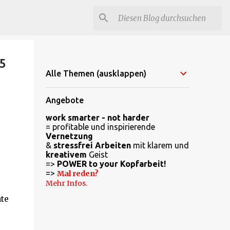
5
Alle Themen (ausklappen)
Angebote
work smarter - not harder
= profitable und inspirierende
Vernetzung
&
stressfrei Arbeiten
mit klarem und
kreativem
Geist
=>
POWER to your Kopfarbeit!
=>
Mal reden?
Mehr Infos.
te