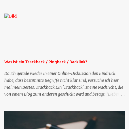
die Profil-Fragen zu XING als eigene Mailsequenz: Jede Woche um
die selbe Zeit, zu der Sie die Mails das erste mal bestellt haben,
bekommen Sie kostenlos eine weitere Folge. Die Startsequenz ist 16
Mails lang, wird also etwa vier Monate vorhalten. Weitere
Mailangebote dieser Art sehen Sie auf meiner XING-Seite oder hier
oben rechts im Blog. Die Profilfragen werde ich mittelfristig aus
der normalen XING-Tipp-Mail entfernen, da ich sie so nur an einer
Stelle pflegen muss.
Was ist ein Trackback / Pingback / Backlink?
Da ich gerade wieder in einer Online-Diskussion den Eindruck
habe, dass bestimmte Begriffe nicht klar sind, versuche ich hier
mal mein Bestes: Trackback Ein 'Trackback' ist eine Nachricht, die
von einem Blog zum anderen geschickt wird und besagt: "Lieber
Blogeintrag, ich habe einen Kommentar zu dir geschrieben, aber
nicht bei dir in den Kommentaren sondern in meinem Blog. Bitte
vermerke das doch, damit deine Leser auch mal vorbeischauen,
was ich zu deinem Inhalt zu sagen hatte." Diese
Nachrichtenfunktion wird 'angestoßen' in dem 'mein' Blog an die