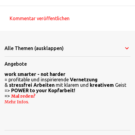
Kommentar veröffentlichen
K
o
m
Alle Themen (ausklappen)
m
e
Angebote
n
work smarter - not harder
t
= profitable und inspirierende
Vernetzung
a
&
stressfrei Arbeiten
mit klarem und
kreativem
Geist
=>
POWER to your Kopfarbeit!
r
=>
Mal reden?
e
Mehr Infos.