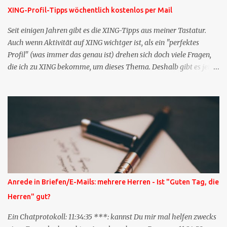
XING-Profil-Tipps wöchentlich kostenlos per Mail
Seit einigen Jahren gibt es die XING-Tipps aus meiner Tastatur.
Auch wenn Aktivität auf XING wichtger ist, als ein "perfektes
Profil" (was immer das genau ist) drehen sich doch viele Fragen,
die ich zu XING bekomme, um dieses Thema. Deshalb gibt es jetzt
die Profil-Fragen zu XING als eigene Mailsequenz: Jede Woche um
die selbe Zeit, zu der Sie die Mails das erste mal bestellt haben,
bekommen Sie kostenlos eine weitere Folge. Die Startsequenz ist 16
Mails lang, wird also etwa vier Monate vorhalten. Weitere
Mailangebote dieser Art sehen Sie auf meiner XING-Seite oder hier
oben rechts im Blog. Die Profilfragen werde ich mittelfristig aus
der normalen XING-Tipp-Mail entfernen, da ich sie so nur an einer
Stelle pflegen muss.
Anrede in Briefen/E-Mails: mehrere Herren - Ist "Guten Tag, die
Herren" gut?
Ein Chatprotokoll: 11:34:35 ***: kannst Du mir mal helfen zwecks