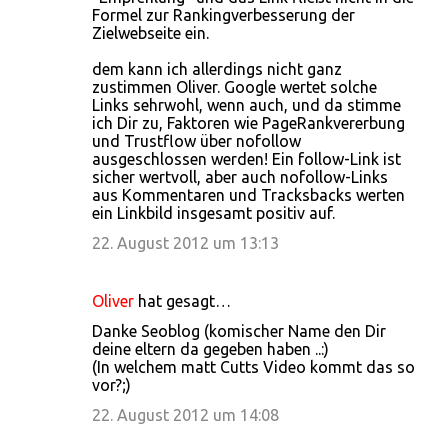
Formel zur Rankingverbesserung der
e
Zielwebseite ein.
n
dem kann ich allerdings nicht ganz
t
zustimmen Oliver. Google wertet solche
a
Links sehrwohl, wenn auch, und da stimme
ich Dir zu, Faktoren wie PageRankvererbung
r
und Trustflow über nofollow
e
ausgeschlossen werden! Ein follow-Link ist
sicher wertvoll, aber auch nofollow-Links
aus Kommentaren und Tracksbacks werten
ein Linkbild insgesamt positiv auf.
22. August 2012 um 13:13
Oliver
hat gesagt…
Danke Seoblog (komischer Name den Dir
deine eltern da gegeben haben ..:)
(In welchem matt Cutts Video kommt das so
vor?;)
22. August 2012 um 14:08