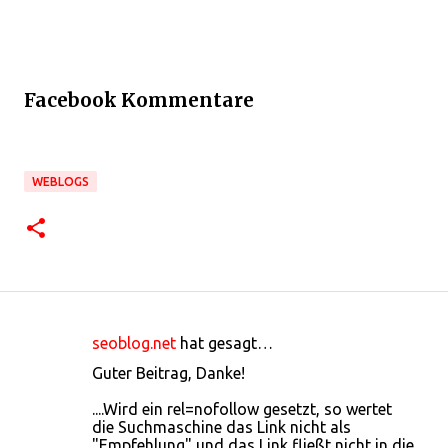
Facebook Kommentare
WEBLOGS
seoblog.net
hat gesagt…
K
Guter Beitrag, Danke!
o
....Wird ein rel=nofollow gesetzt, so wertet
m
die Suchmaschine das Link nicht als
m
"Empfehlung" und das Link fließt nicht in die