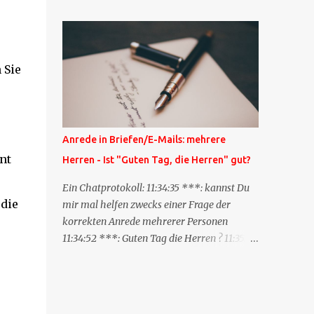
Blog zum anderen geschickt wird und
besagt: "Lieber Blogeintrag, ich habe einen
Kommentar zu dir geschrieben, aber nicht
bei dir in den Kommentaren sondern in
 Sie
meinem Blog. Bitte vermerke das doch,
damit deine Leser auch mal vorbeischauen,
was ich zu deinem Inhalt zu sagen hatte."
Diese Nachrichtenfunktion wird
Anrede in Briefen/E-Mails: mehrere
'angestoßen' in dem 'mein' Blog an die
nt
Herren - Ist "Guten Tag, die Herren" gut?
'TrackbackURL' des Anderen einen 'Ping'
schickt, d.h. ein paar Parameter übergibt
Ein Chatprotokoll: 11:34:35 ***: kannst Du
(URL meines Eintrags, Kurzzitat meines
 die
mir mal helfen zwecks einer Frage der
Beitrags). Praktisch muss man nichts
korrekten Anrede mehrerer Personen
Anderes tun, als die TrackbackURL beim
11:34:52 ***: Guten Tag die Herren ? 11:35:07
Schreiben meines Beitrags in ein bestimmtes
***: Sehr geehrte Herren, 11:35:26 ***: Sehr
Feld in meinem 'Blog-Redaktionssystem'
geehrter Herr X, Herr Y, Herr Z, ? 11:37:38
einzufügen. Trackbacks und TrackbackURLs
OliverG: hm 11:37:49 OliverG: Im Brief?
sind heute recht selten. Das Trackback-
11:37:51 ***: ah, guten Morgen 11:37:56 ***: