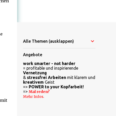
schen
de
Alle Themen (ausklappen)
Angebote
work smarter - not harder
= profitable und inspirierende
Vernetzung
&
stressfrei Arbeiten
mit klarem und
kreativem
Geist
=>
POWER to your Kopfarbeit!
=>
Mal reden?
Mehr Infos.
 mit