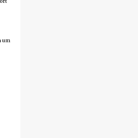
ort
n um