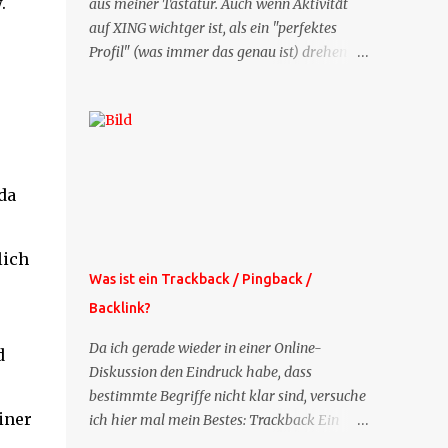
.
aus meiner Tastatur. Auch wenn Aktivität
auf XING wichtger ist, als ein "perfektes
Profil" (was immer das genau ist) drehen
sich doch viele Fragen, die ich zu XING
bekomme, um dieses Thema. Deshalb gibt
es jetzt die Profil-Fragen zu XING als eigene
Mailsequenz: Jede Woche um die selbe Zeit,
zu der Sie die Mails das erste mal bestellt
da
haben, bekommen Sie kostenlos eine
weitere Folge. Die Startsequenz ist 16 Mails
lang, wird also etwa vier Monate vorhalten.
lich
Weitere Mailangebote dieser Art sehen Sie
Was ist ein Trackback / Pingback /
auf meiner XING-Seite oder hier oben rechts
Backlink?
im Blog. Die Profilfragen werde ich
mittelfristig aus der normalen XING-Tipp-
Da ich gerade wieder in einer Online-
d
Mail entfernen, da ich sie so nur an einer
Diskussion den Eindruck habe, dass
Stelle pflegen muss.
bestimmte Begriffe nicht klar sind, versuche
iner
ich hier mal mein Bestes: Trackback Ein
'Trackback' ist eine Nachricht, die von einem