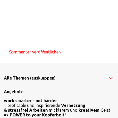
Kommentar veröffentlichen
K
o
m
Alle Themen (ausklappen)
m
e
Angebote
n
work smarter - not harder
t
= profitable und inspirierende
Vernetzung
a
&
stressfrei Arbeiten
mit klarem und
kreativem
Geist
=>
POWER to your Kopfarbeit!
r