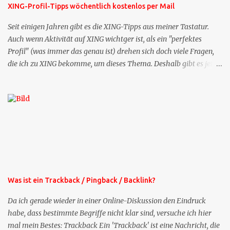
XING-Profil-Tipps wöchentlich kostenlos per Mail
Seit einigen Jahren gibt es die XING-Tipps aus meiner Tastatur.
Auch wenn Aktivität auf XING wichtger ist, als ein "perfektes
Profil" (was immer das genau ist) drehen sich doch viele Fragen,
die ich zu XING bekomme, um dieses Thema. Deshalb gibt es jetzt
die Profil-Fragen zu XING als eigene Mailsequenz: Jede Woche um
die selbe Zeit, zu der Sie die Mails das erste mal bestellt haben,
bekommen Sie kostenlos eine weitere Folge. Die Startsequenz ist 16
Mails lang, wird also etwa vier Monate vorhalten. Weitere
Mailangebote dieser Art sehen Sie auf meiner XING-Seite oder hier
oben rechts im Blog. Die Profilfragen werde ich mittelfristig aus
der normalen XING-Tipp-Mail entfernen, da ich sie so nur an einer
Stelle pflegen muss.
Was ist ein Trackback / Pingback / Backlink?
Da ich gerade wieder in einer Online-Diskussion den Eindruck
habe, dass bestimmte Begriffe nicht klar sind, versuche ich hier
mal mein Bestes: Trackback Ein 'Trackback' ist eine Nachricht, die