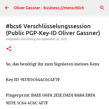
Direkt zum Hauptbereich
Oliver Gassner - business://menschlich
#bcs6 Verschlüsselungssession
(Public PGP-Key-ID Oliver Gassner)
eingestellt von
oliverg
am
September 21, 2013
So, das benötigt ihr zum Signieren meines Keys
Key ID: 9D7E5C644C6C4F7F
Fingerprint: BAEE 06FA 2E1E DAD1 8A8A E8FA
9D7E 5C64 4C6C 4F7F