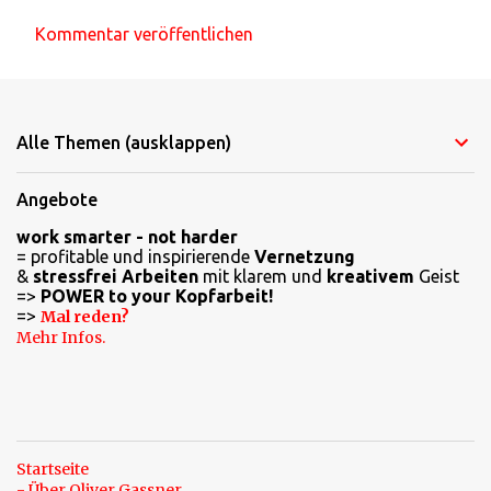
Kommentar veröffentlichen
K
o
m
Alle Themen (ausklappen)
m
e
Angebote
n
work smarter - not harder
t
= profitable und inspirierende
Vernetzung
a
&
stressfrei Arbeiten
mit klarem und
kreativem
Geist
=>
POWER to your Kopfarbeit!
r
=>
Mal reden?
e
Mehr Infos.
Startseite
- Über Oliver Gassner