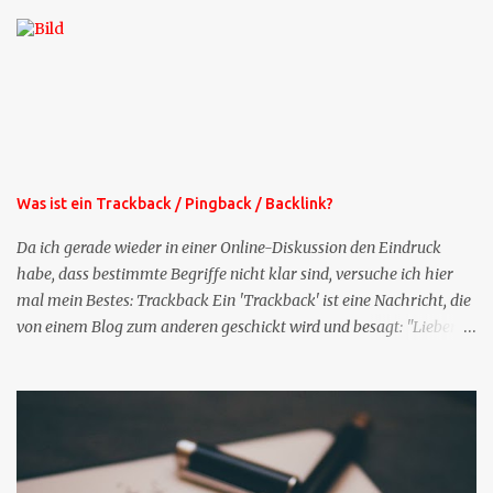
die selbe Zeit, zu der Sie die Mails das erste mal bestellt haben,
bekommen Sie kostenlos eine weitere Folge. Die Startsequenz ist 16
Mails lang, wird also etwa vier Monate vorhalten. Weitere
Mailangebote dieser Art sehen Sie auf meiner XING-Seite oder hier
oben rechts im Blog. Die Profilfragen werde ich mittelfristig aus
der normalen XING-Tipp-Mail entfernen, da ich sie so nur an einer
Stelle pflegen muss.
Was ist ein Trackback / Pingback / Backlink?
Da ich gerade wieder in einer Online-Diskussion den Eindruck
habe, dass bestimmte Begriffe nicht klar sind, versuche ich hier
mal mein Bestes: Trackback Ein 'Trackback' ist eine Nachricht, die
von einem Blog zum anderen geschickt wird und besagt: "Lieber
Blogeintrag, ich habe einen Kommentar zu dir geschrieben, aber
nicht bei dir in den Kommentaren sondern in meinem Blog. Bitte
vermerke das doch, damit deine Leser auch mal vorbeischauen,
was ich zu deinem Inhalt zu sagen hatte." Diese
Nachrichtenfunktion wird 'angestoßen' in dem 'mein' Blog an die
'TrackbackURL' des Anderen einen 'Ping' schickt, d.h. ein paar