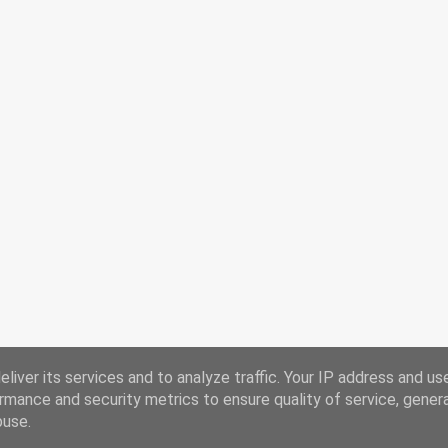
liver its services and to analyze traffic. Your IP address and us
rmance and security metrics to ensure quality of service, gene
buse.
Powered by Blogger