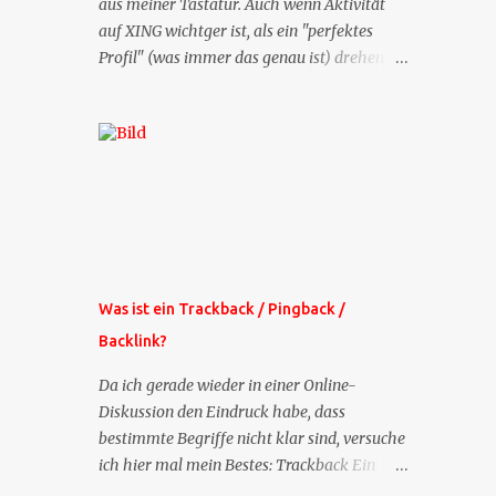
aus meiner Tastatur. Auch wenn Aktivität
auf XING wichtger ist, als ein "perfektes
Profil" (was immer das genau ist) drehen
sich doch viele Fragen, die ich zu XING
bekomme, um dieses Thema. Deshalb gibt
es jetzt die Profil-Fragen zu XING als eigene
Mailsequenz: Jede Woche um die selbe Zeit,
zu der Sie die Mails das erste mal bestellt
haben, bekommen Sie kostenlos eine
weitere Folge. Die Startsequenz ist 16 Mails
lang, wird also etwa vier Monate vorhalten.
Weitere Mailangebote dieser Art sehen Sie
Was ist ein Trackback / Pingback /
auf meiner XING-Seite oder hier oben rechts
Backlink?
im Blog. Die Profilfragen werde ich
mittelfristig aus der normalen XING-Tipp-
Da ich gerade wieder in einer Online-
Mail entfernen, da ich sie so nur an einer
Diskussion den Eindruck habe, dass
Stelle pflegen muss.
bestimmte Begriffe nicht klar sind, versuche
ich hier mal mein Bestes: Trackback Ein
'Trackback' ist eine Nachricht, die von einem