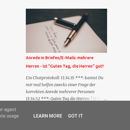
Blog zum anderen geschickt wird und
besagt: "Lieber Blogeintrag, ich habe einen
Kommentar zu dir geschrieben, aber nicht
bei dir in den Kommentaren sondern in
meinem Blog. Bitte vermerke das doch,
damit deine Leser auch mal vorbeischauen,
was ich zu deinem Inhalt zu sagen hatte."
Diese Nachrichtenfunktion wird
Anrede in Briefen/E-Mails: mehrere
'angestoßen' in dem 'mein' Blog an die
Herren - Ist "Guten Tag, die Herren" gut?
'TrackbackURL' des Anderen einen 'Ping'
schickt, d.h. ein paar Parameter übergibt
Ein Chatprotokoll: 11:34:35 ***: kannst Du
(URL meines Eintrags, Kurzzitat meines
mir mal helfen zwecks einer Frage der
Beitrags). Praktisch muss man nichts
korrekten Anrede mehrerer Personen
Anderes tun, als die TrackbackURL beim
11:34:52 ***: Guten Tag die Herren ? 11:35:07
Schreiben meines Beitrags in ein bestimmtes
***: Sehr geehrte Herren, 11:35:26 ***: Sehr
er-agent
Feld in meinem 'Blog-Redaktionssystem'
geehrter Herr X, Herr Y, Herr Z, ? 11:37:38
rate usage
LEARN MORE
GOT IT
einzufügen. Trackbacks und TrackbackURLs
OliverG: hm 11:37:49 OliverG: Im Brief?
sind heute recht selten. Das Trackback-
11:37:51 ***: ah, guten Morgen 11:37:56 ***: