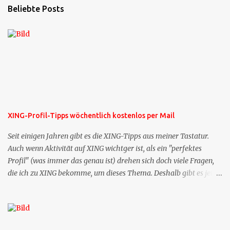
Beliebte Posts
XING-Profil-Tipps wöchentlich kostenlos per Mail
Seit einigen Jahren gibt es die XING-Tipps aus meiner Tastatur.
Auch wenn Aktivität auf XING wichtger ist, als ein "perfektes
Profil" (was immer das genau ist) drehen sich doch viele Fragen,
die ich zu XING bekomme, um dieses Thema. Deshalb gibt es jetzt
die Profil-Fragen zu XING als eigene Mailsequenz: Jede Woche um
die selbe Zeit, zu der Sie die Mails das erste mal bestellt haben,
bekommen Sie kostenlos eine weitere Folge. Die Startsequenz ist 16
Mails lang, wird also etwa vier Monate vorhalten. Weitere