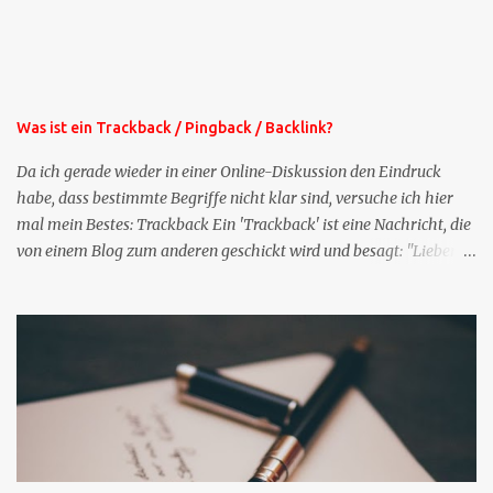
Mailangebote dieser Art sehen Sie auf meiner XING-Seite oder hier
oben rechts im Blog. Die Profilfragen werde ich mittelfristig aus
der normalen XING-Tipp-Mail entfernen, da ich sie so nur an einer
Stelle pflegen muss.
Was ist ein Trackback / Pingback / Backlink?
Da ich gerade wieder in einer Online-Diskussion den Eindruck
habe, dass bestimmte Begriffe nicht klar sind, versuche ich hier
mal mein Bestes: Trackback Ein 'Trackback' ist eine Nachricht, die
von einem Blog zum anderen geschickt wird und besagt: "Lieber
Blogeintrag, ich habe einen Kommentar zu dir geschrieben, aber
nicht bei dir in den Kommentaren sondern in meinem Blog. Bitte
vermerke das doch, damit deine Leser auch mal vorbeischauen,
was ich zu deinem Inhalt zu sagen hatte." Diese
Nachrichtenfunktion wird 'angestoßen' in dem 'mein' Blog an die
'TrackbackURL' des Anderen einen 'Ping' schickt, d.h. ein paar
Parameter übergibt (URL meines Eintrags, Kurzzitat meines
Beitrags). Praktisch muss man nichts Anderes tun, als die
TrackbackURL beim Schreiben meines Beitrags in ein bestimmtes