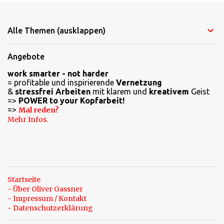
o
m
Alle Themen (ausklappen)
m
e
Angebote
n
work smarter - not harder
t
= profitable und inspirierende
Vernetzung
a
&
stressfrei Arbeiten
mit klarem und
kreativem
Geist
=>
POWER to your Kopfarbeit!
r
=>
Mal reden?
e
Mehr Infos.
Startseite
- Über Oliver Gassner
- Impressum / Kontakt
- Datenschutzerklärung