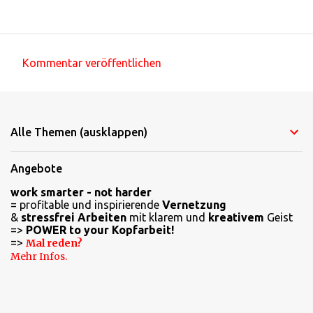
Kommentar veröffentlichen
K
o
m
Alle Themen (ausklappen)
m
e
Angebote
n
work smarter - not harder
t
= profitable und inspirierende
Vernetzung
a
&
stressfrei Arbeiten
mit klarem und
kreativem
Geist
=>
POWER to your Kopfarbeit!
r
=>
Mal reden?
e
Mehr Infos.