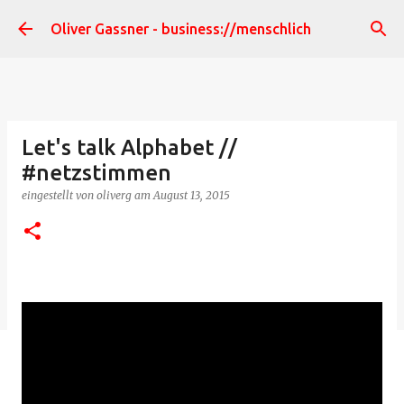
Direkt zum Hauptbereich
Oliver Gassner - business://menschlich
Let's talk Alphabet //
#netzstimmen
eingestellt von
oliverg
am
August 13, 2015