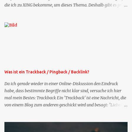
die ich zu XING bekomme, um dieses Thema. Deshalb gibt es jetzt
die Profil-Fragen zu XING als eigene Mailsequenz: Jede Woche um
die selbe Zeit, zu der Sie die Mails das erste mal bestellt haben,
bekommen Sie kostenlos eine weitere Folge. Die Startsequenz ist 16
Mails lang, wird also etwa vier Monate vorhalten. Weitere
Mailangebote dieser Art sehen Sie auf meiner XING-Seite oder hier
oben rechts im Blog. Die Profilfragen werde ich mittelfristig aus
der normalen XING-Tipp-Mail entfernen, da ich sie so nur an einer
Stelle pflegen muss.
Was ist ein Trackback / Pingback / Backlink?
Da ich gerade wieder in einer Online-Diskussion den Eindruck
habe, dass bestimmte Begriffe nicht klar sind, versuche ich hier
mal mein Bestes: Trackback Ein 'Trackback' ist eine Nachricht, die
von einem Blog zum anderen geschickt wird und besagt: "Lieber
Blogeintrag, ich habe einen Kommentar zu dir geschrieben, aber
nicht bei dir in den Kommentaren sondern in meinem Blog. Bitte
vermerke das doch, damit deine Leser auch mal vorbeischauen,