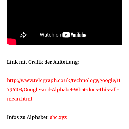
Link mit Grafik der Aufteilung:
http://www.telegraph.co.uk/technology/google/11
796103/Google-and-Alphabet-What-does-this-all-
mean.html
Infos zu Alphabet:
abc.xyz