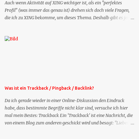
Auch wenn Aktivität auf XING wichtger ist, als ein "perfektes
Profil" (was immer das genau ist) drehen sich doch viele Fragen,
die ich zu XING bekomme, um dieses Thema. Deshalb gibt es jetzt
die Profil-Fragen zu XING als eigene Mailsequenz: Jede Woche um
die selbe Zeit, zu der Sie die Mails das erste mal bestellt haben,
bekommen Sie kostenlos eine weitere Folge. Die Startsequenz ist 16
Mails lang, wird also etwa vier Monate vorhalten. Weitere
Mailangebote dieser Art sehen Sie auf meiner XING-Seite oder hier
oben rechts im Blog. Die Profilfragen werde ich mittelfristig aus
der normalen XING-Tipp-Mail entfernen, da ich sie so nur an einer
Stelle pflegen muss.
Was ist ein Trackback / Pingback / Backlink?
Da ich gerade wieder in einer Online-Diskussion den Eindruck
habe, dass bestimmte Begriffe nicht klar sind, versuche ich hier
mal mein Bestes: Trackback Ein 'Trackback' ist eine Nachricht, die
von einem Blog zum anderen geschickt wird und besagt: "Lieber
Blogeintrag, ich habe einen Kommentar zu dir geschrieben, aber
nicht bei dir in den Kommentaren sondern in meinem Blog. Bitte