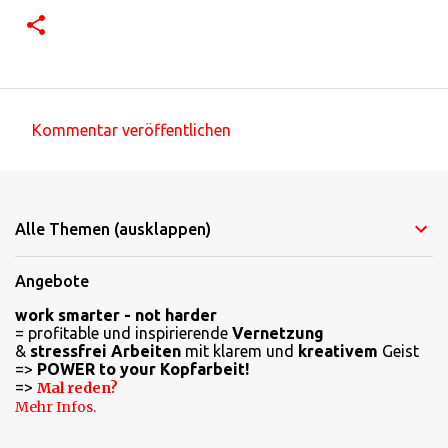
Kommentar veröffentlichen
K
o
m
Alle Themen (ausklappen)
m
e
Angebote
n
work smarter - not harder
t
= profitable und inspirierende
Vernetzung
a
&
stressfrei Arbeiten
mit klarem und
kreativem
Geist
=>
POWER to your Kopfarbeit!
r
=>
Mal reden?
e
Mehr Infos.