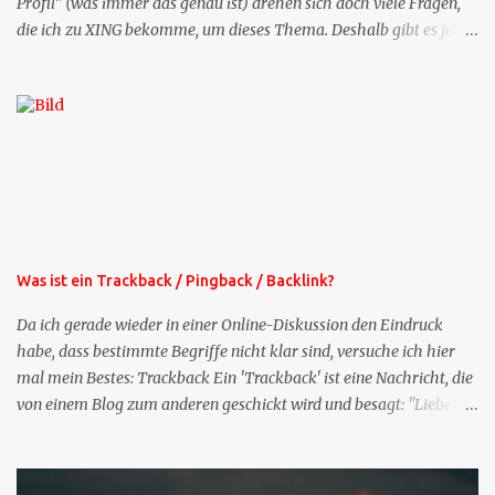
Profil" (was immer das genau ist) drehen sich doch viele Fragen,
die ich zu XING bekomme, um dieses Thema. Deshalb gibt es jetzt
die Profil-Fragen zu XING als eigene Mailsequenz: Jede Woche um
die selbe Zeit, zu der Sie die Mails das erste mal bestellt haben,
bekommen Sie kostenlos eine weitere Folge. Die Startsequenz ist 16
Mails lang, wird also etwa vier Monate vorhalten. Weitere
Mailangebote dieser Art sehen Sie auf meiner XING-Seite oder hier
oben rechts im Blog. Die Profilfragen werde ich mittelfristig aus
der normalen XING-Tipp-Mail entfernen, da ich sie so nur an einer
Stelle pflegen muss.
Was ist ein Trackback / Pingback / Backlink?
Da ich gerade wieder in einer Online-Diskussion den Eindruck
habe, dass bestimmte Begriffe nicht klar sind, versuche ich hier
mal mein Bestes: Trackback Ein 'Trackback' ist eine Nachricht, die
von einem Blog zum anderen geschickt wird und besagt: "Lieber
Blogeintrag, ich habe einen Kommentar zu dir geschrieben, aber
nicht bei dir in den Kommentaren sondern in meinem Blog. Bitte
vermerke das doch, damit deine Leser auch mal vorbeischauen,