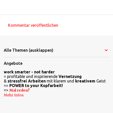
Kommentar veröffentlichen
K
o
m
Alle Themen (ausklappen)
m
e
Angebote
n
work smarter - not harder
t
= profitable und inspirierende
Vernetzung
a
&
stressfrei Arbeiten
mit klarem und
kreativem
Geist
=>
POWER to your Kopfarbeit!
r
=>
Mal reden?
e
Mehr Infos.