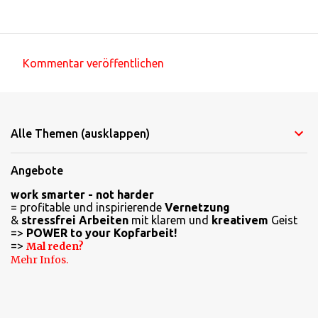
Kommentar veröffentlichen
K
o
m
Alle Themen (ausklappen)
m
e
Angebote
n
work smarter - not harder
t
= profitable und inspirierende
Vernetzung
a
&
stressfrei Arbeiten
mit klarem und
kreativem
Geist
=>
POWER to your Kopfarbeit!
r
=>
Mal reden?
e
Mehr Infos.