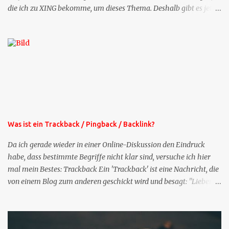
die ich zu XING bekomme, um dieses Thema. Deshalb gibt es jetzt
die Profil-Fragen zu XING als eigene Mailsequenz: Jede Woche um
die selbe Zeit, zu der Sie die Mails das erste mal bestellt haben,
bekommen Sie kostenlos eine weitere Folge. Die Startsequenz ist 16
Mails lang, wird also etwa vier Monate vorhalten. Weitere
Mailangebote dieser Art sehen Sie auf meiner XING-Seite oder hier
oben rechts im Blog. Die Profilfragen werde ich mittelfristig aus
der normalen XING-Tipp-Mail entfernen, da ich sie so nur an einer
Stelle pflegen muss.
Was ist ein Trackback / Pingback / Backlink?
Da ich gerade wieder in einer Online-Diskussion den Eindruck
habe, dass bestimmte Begriffe nicht klar sind, versuche ich hier
mal mein Bestes: Trackback Ein 'Trackback' ist eine Nachricht, die
von einem Blog zum anderen geschickt wird und besagt: "Lieber
Blogeintrag, ich habe einen Kommentar zu dir geschrieben, aber
nicht bei dir in den Kommentaren sondern in meinem Blog. Bitte
vermerke das doch, damit deine Leser auch mal vorbeischauen,