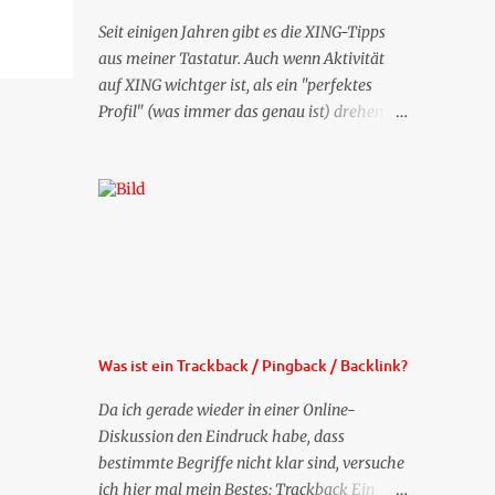
Seit einigen Jahren gibt es die XING-Tipps
aus meiner Tastatur. Auch wenn Aktivität
auf XING wichtger ist, als ein "perfektes
Profil" (was immer das genau ist) drehen
sich doch viele Fragen, die ich zu XING
bekomme, um dieses Thema. Deshalb gibt
es jetzt die Profil-Fragen zu XING als eigene
Mailsequenz: Jede Woche um die selbe Zeit,
zu der Sie die Mails das erste mal bestellt
haben, bekommen Sie kostenlos eine
weitere Folge. Die Startsequenz ist 16 Mails
lang, wird also etwa vier Monate vorhalten.
Weitere Mailangebote dieser Art sehen Sie
Was ist ein Trackback / Pingback / Backlink?
auf meiner XING-Seite oder hier oben rechts
im Blog. Die Profilfragen werde ich
Da ich gerade wieder in einer Online-
mittelfristig aus der normalen XING-Tipp-
Diskussion den Eindruck habe, dass
Mail entfernen, da ich sie so nur an einer
bestimmte Begriffe nicht klar sind, versuche
Stelle pflegen muss.
ich hier mal mein Bestes: Trackback Ein