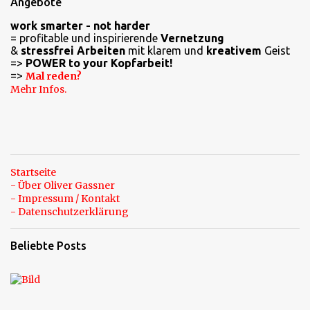
Angebote
n
work smarter - not harder
t
= profitable und inspirierende
Vernetzung
a
&
stressfrei Arbeiten
mit klarem und
kreativem
Geist
=>
POWER to your Kopfarbeit!
r
=>
Mal reden?
e
Mehr Infos.
Startseite
- Über Oliver Gassner
- Impressum / Kontakt
- Datenschutzerklärung
Beliebte Posts