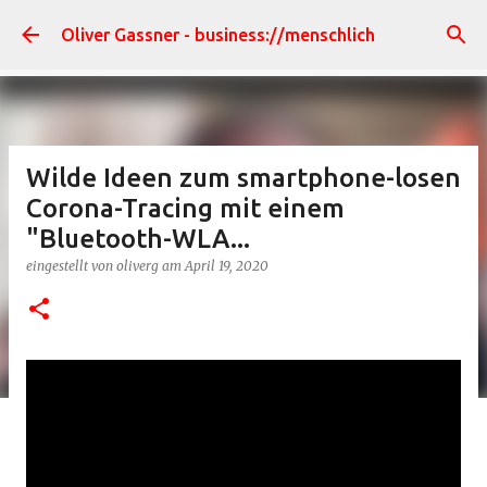
Direkt zum Hauptbereich
Oliver Gassner - business://menschlich
Wilde Ideen zum smartphone-losen
Corona-Tracing mit einem
"Bluetooth-WLA...
eingestellt von
oliverg
am
April 19, 2020