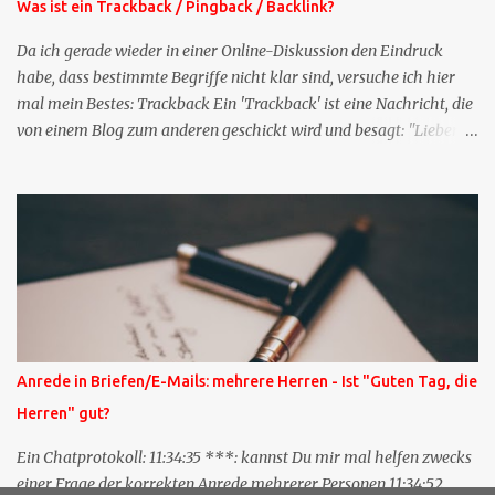
Was ist ein Trackback / Pingback / Backlink?
Da ich gerade wieder in einer Online-Diskussion den Eindruck
habe, dass bestimmte Begriffe nicht klar sind, versuche ich hier
mal mein Bestes: Trackback Ein 'Trackback' ist eine Nachricht, die
von einem Blog zum anderen geschickt wird und besagt: "Lieber
Blogeintrag, ich habe einen Kommentar zu dir geschrieben, aber
nicht bei dir in den Kommentaren sondern in meinem Blog. Bitte
vermerke das doch, damit deine Leser auch mal vorbeischauen,
was ich zu deinem Inhalt zu sagen hatte." Diese
Nachrichtenfunktion wird 'angestoßen' in dem 'mein' Blog an die
'TrackbackURL' des Anderen einen 'Ping' schickt, d.h. ein paar
Parameter übergibt (URL meines Eintrags, Kurzzitat meines
Beitrags). Praktisch muss man nichts Anderes tun, als die
TrackbackURL beim Schreiben meines Beitrags in ein bestimmtes
Anrede in Briefen/E-Mails: mehrere Herren - Ist "Guten Tag, die
Feld in meinem 'Blog-Redaktionssystem' einzufügen. Trackbacks
Herren" gut?
und TrackbackURLs sind heute recht selten. Das Trackback-
Verfahren wurde wei...
Ein Chatprotokoll: 11:34:35 ***: kannst Du mir mal helfen zwecks
einer Frage der korrekten Anrede mehrerer Personen 11:34:52