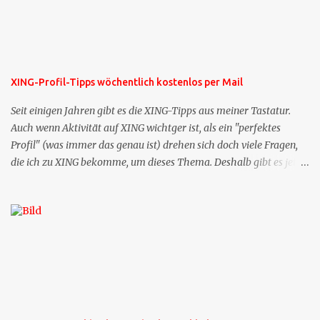
XING-Profil-Tipps wöchentlich kostenlos per Mail
Seit einigen Jahren gibt es die XING-Tipps aus meiner Tastatur.
Auch wenn Aktivität auf XING wichtger ist, als ein "perfektes
Profil" (was immer das genau ist) drehen sich doch viele Fragen,
die ich zu XING bekomme, um dieses Thema. Deshalb gibt es jetzt
die Profil-Fragen zu XING als eigene Mailsequenz: Jede Woche um
die selbe Zeit, zu der Sie die Mails das erste mal bestellt haben,
bekommen Sie kostenlos eine weitere Folge. Die Startsequenz ist 16
Mails lang, wird also etwa vier Monate vorhalten. Weitere
Mailangebote dieser Art sehen Sie auf meiner XING-Seite oder hier
oben rechts im Blog. Die Profilfragen werde ich mittelfristig aus
der normalen XING-Tipp-Mail entfernen, da ich sie so nur an einer
Stelle pflegen muss.