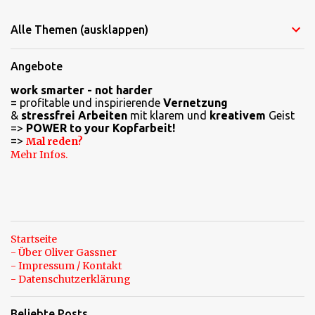
m
Alle Themen (ausklappen)
m
e
Angebote
n
work smarter - not harder
t
= profitable und inspirierende
Vernetzung
a
&
stressfrei Arbeiten
mit klarem und
kreativem
Geist
=>
POWER to your Kopfarbeit!
r
=>
Mal reden?
e
Mehr Infos.
Startseite
- Über Oliver Gassner
- Impressum / Kontakt
- Datenschutzerklärung
Beliebte Posts