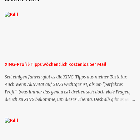
XING-Profil-Tipps wöchentlich kostenlos per Mail
Seit einigen Jahren gibt es die XING-Tipps aus meiner Tastatur.
Auch wenn Aktivität auf XING wichtger ist, als ein "perfektes
Profil" (was immer das genau ist) drehen sich doch viele Fragen,
die ich zu XING bekomme, um dieses Thema. Deshalb gibt es jetzt
die Profil-Fragen zu XING als eigene Mailsequenz: Jede Woche um
die selbe Zeit, zu der Sie die Mails das erste mal bestellt haben,
bekommen Sie kostenlos eine weitere Folge. Die Startsequenz ist 16
Mails lang, wird also etwa vier Monate vorhalten. Weitere
Mailangebote dieser Art sehen Sie auf meiner XING-Seite oder hier