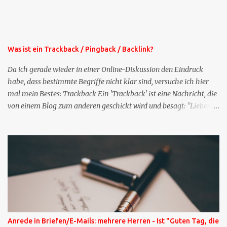
oben rechts im Blog. Die Profilfragen werde ich mittelfristig aus
der normalen XING-Tipp-Mail entfernen, da ich sie so nur an einer
Stelle pflegen muss.
Was ist ein Trackback / Pingback / Backlink?
Da ich gerade wieder in einer Online-Diskussion den Eindruck
habe, dass bestimmte Begriffe nicht klar sind, versuche ich hier
mal mein Bestes: Trackback Ein 'Trackback' ist eine Nachricht, die
von einem Blog zum anderen geschickt wird und besagt: "Lieber
Blogeintrag, ich habe einen Kommentar zu dir geschrieben, aber
nicht bei dir in den Kommentaren sondern in meinem Blog. Bitte
vermerke das doch, damit deine Leser auch mal vorbeischauen,
was ich zu deinem Inhalt zu sagen hatte." Diese
Nachrichtenfunktion wird 'angestoßen' in dem 'mein' Blog an die
'TrackbackURL' des Anderen einen 'Ping' schickt, d.h. ein paar
Parameter übergibt (URL meines Eintrags, Kurzzitat meines
Beitrags). Praktisch muss man nichts Anderes tun, als die
TrackbackURL beim Schreiben meines Beitrags in ein bestimmtes
Anrede in Briefen/E-Mails: mehrere Herren - Ist "Guten Tag, die