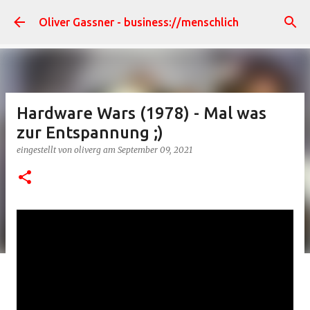
Direkt zum Hauptbereich
Oliver Gassner - business://menschlich
Hardware Wars (1978) - Mal was
zur Entspannung ;)
eingestellt von
oliverg
am
September 09, 2021