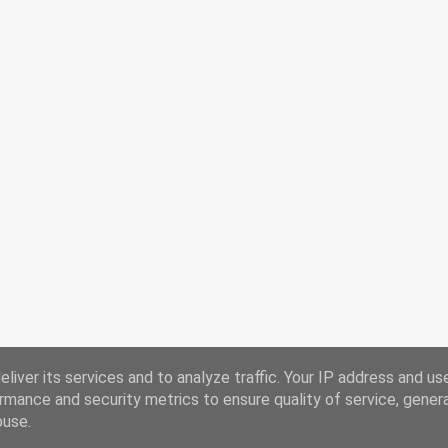
liver its services and to analyze traffic. Your IP address and us
rmance and security metrics to ensure quality of service, gene
buse.
Powered by Blogger