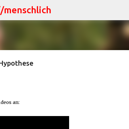
//menschlich
Direkt zum Hauptbereich
 Hypothese
ideos an: