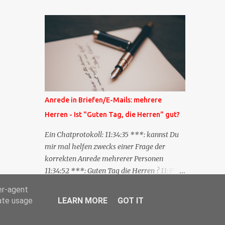
Blog zum anderen geschickt wird und
besagt: "Lieber Blogeintrag, ich habe einen
Kommentar zu dir geschrieben, aber nicht
bei dir in den Kommentaren sondern in
meinem Blog. Bitte vermerke das doch,
damit deine Leser auch mal vorbeischauen,
was ich zu deinem Inhalt zu sagen hatte."
Diese Nachrichtenfunktion wird
Anrede in Briefen/E-Mails: mehrere
'angestoßen' in dem 'mein' Blog an die
Herren - Ist "Guten Tag, die Herren" gut?
'TrackbackURL' des Anderen einen 'Ping'
schickt, d.h. ein paar Parameter übergibt
Ein Chatprotokoll: 11:34:35 ***: kannst Du
(URL meines Eintrags, Kurzzitat meines
mir mal helfen zwecks einer Frage der
Beitrags). Praktisch muss man nichts
korrekten Anrede mehrerer Personen
Anderes tun, als die TrackbackURL beim
11:34:52 ***: Guten Tag die Herren ? 11:35:07
Schreiben meines Beitrags in ein bestimmtes
***: Sehr geehrte Herren, 11:35:26 ***: Sehr
er-agent
Feld in meinem 'Blog-Redaktionssystem'
geehrter Herr X, Herr Y, Herr Z, ? 11:37:38
rate usage
LEARN MORE
GOT IT
einzufügen. Trackbacks und TrackbackURLs
OliverG: hm 11:37:49 OliverG: Im Brief?
sind heute recht selten. Das Trackback-
11:37:51 ***: ah, guten Morgen 11:37:56 ***: