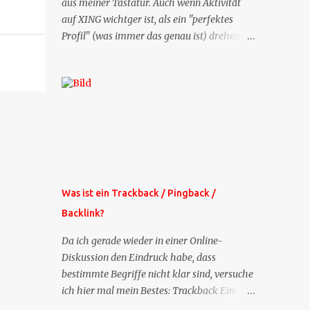
aus meiner Tastatur. Auch wenn Aktivität
auf XING wichtger ist, als ein "perfektes
Profil" (was immer das genau ist) drehen
sich doch viele Fragen, die ich zu XING
bekomme, um dieses Thema. Deshalb gibt
es jetzt die Profil-Fragen zu XING als eigene
Mailsequenz: Jede Woche um die selbe Zeit,
zu der Sie die Mails das erste mal bestellt
haben, bekommen Sie kostenlos eine
weitere Folge. Die Startsequenz ist 16 Mails
lang, wird also etwa vier Monate vorhalten.
Weitere Mailangebote dieser Art sehen Sie
Was ist ein Trackback / Pingback /
auf meiner XING-Seite oder hier oben rechts
Backlink?
im Blog. Die Profilfragen werde ich
mittelfristig aus der normalen XING-Tipp-
Da ich gerade wieder in einer Online-
Mail entfernen, da ich sie so nur an einer
Diskussion den Eindruck habe, dass
Stelle pflegen muss.
bestimmte Begriffe nicht klar sind, versuche
ich hier mal mein Bestes: Trackback Ein
'Trackback' ist eine Nachricht, die von einem