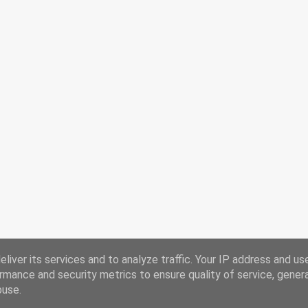
liver its services and to analyze traffic. Your IP address and us
rmance and security metrics to ensure quality of service, gene
buse.
Powered by Blogger