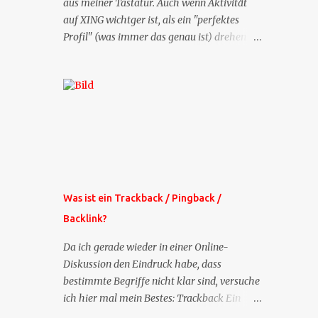
aus meiner Tastatur. Auch wenn Aktivität
auf XING wichtger ist, als ein "perfektes
Profil" (was immer das genau ist) drehen
sich doch viele Fragen, die ich zu XING
bekomme, um dieses Thema. Deshalb gibt
es jetzt die Profil-Fragen zu XING als eigene
Mailsequenz: Jede Woche um die selbe Zeit,
zu der Sie die Mails das erste mal bestellt
haben, bekommen Sie kostenlos eine
weitere Folge. Die Startsequenz ist 16 Mails
lang, wird also etwa vier Monate vorhalten.
Weitere Mailangebote dieser Art sehen Sie
Was ist ein Trackback / Pingback /
auf meiner XING-Seite oder hier oben rechts
Backlink?
im Blog. Die Profilfragen werde ich
mittelfristig aus der normalen XING-Tipp-
Da ich gerade wieder in einer Online-
Mail entfernen, da ich sie so nur an einer
Diskussion den Eindruck habe, dass
Stelle pflegen muss.
bestimmte Begriffe nicht klar sind, versuche
ich hier mal mein Bestes: Trackback Ein
'Trackback' ist eine Nachricht, die von einem