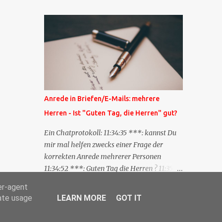
Blog zum anderen geschickt wird und
besagt: "Lieber Blogeintrag, ich habe einen
Kommentar zu dir geschrieben, aber nicht
bei dir in den Kommentaren sondern in
meinem Blog. Bitte vermerke das doch,
damit deine Leser auch mal vorbeischauen,
was ich zu deinem Inhalt zu sagen hatte."
Diese Nachrichtenfunktion wird
Anrede in Briefen/E-Mails: mehrere
'angestoßen' in dem 'mein' Blog an die
Herren - Ist "Guten Tag, die Herren" gut?
'TrackbackURL' des Anderen einen 'Ping'
schickt, d.h. ein paar Parameter übergibt
Ein Chatprotokoll: 11:34:35 ***: kannst Du
(URL meines Eintrags, Kurzzitat meines
mir mal helfen zwecks einer Frage der
Beitrags). Praktisch muss man nichts
korrekten Anrede mehrerer Personen
Anderes tun, als die TrackbackURL beim
11:34:52 ***: Guten Tag die Herren ? 11:35:07
Schreiben meines Beitrags in ein bestimmtes
***: Sehr geehrte Herren, 11:35:26 ***: Sehr
er-agent
Feld in meinem 'Blog-Redaktionssystem'
geehrter Herr X, Herr Y, Herr Z, ? 11:37:38
rate usage
LEARN MORE
GOT IT
einzufügen. Trackbacks und TrackbackURLs
OliverG: hm 11:37:49 OliverG: Im Brief?
sind heute recht selten. Das Trackback-
11:37:51 ***: ah, guten Morgen 11:37:56 ***: