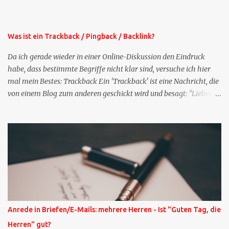
der normalen XING-Tipp-Mail entfernen, da ich sie so nur an einer
Stelle pflegen muss.
Was ist ein Trackback / Pingback / Backlink?
Da ich gerade wieder in einer Online-Diskussion den Eindruck
habe, dass bestimmte Begriffe nicht klar sind, versuche ich hier
mal mein Bestes: Trackback Ein 'Trackback' ist eine Nachricht, die
von einem Blog zum anderen geschickt wird und besagt: "Lieber
Blogeintrag, ich habe einen Kommentar zu dir geschrieben, aber
nicht bei dir in den Kommentaren sondern in meinem Blog. Bitte
vermerke das doch, damit deine Leser auch mal vorbeischauen,
was ich zu deinem Inhalt zu sagen hatte." Diese
Nachrichtenfunktion wird 'angestoßen' in dem 'mein' Blog an die
'TrackbackURL' des Anderen einen 'Ping' schickt, d.h. ein paar
Parameter übergibt (URL meines Eintrags, Kurzzitat meines
Beitrags). Praktisch muss man nichts Anderes tun, als die
TrackbackURL beim Schreiben meines Beitrags in ein bestimmtes
Anrede in Briefen/E-Mails: mehrere Herren - Ist "Guten Tag, die
Feld in meinem 'Blog-Redaktionssystem' einzufügen. Trackbacks
Herren" gut?
und TrackbackURLs sind heute recht selten. Das Trackback-