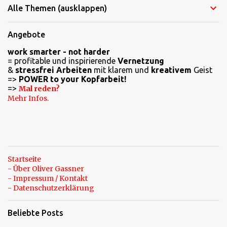
Alle Themen (ausklappen)
m
e
Angebote
n
work smarter - not harder
t
= profitable und inspirierende
Vernetzung
a
&
stressfrei Arbeiten
mit klarem und
kreativem
Geist
=>
POWER to your Kopfarbeit!
r
=>
Mal reden?
e
Mehr Infos.
Startseite
- Über Oliver Gassner
- Impressum / Kontakt
- Datenschutzerklärung
Beliebte Posts