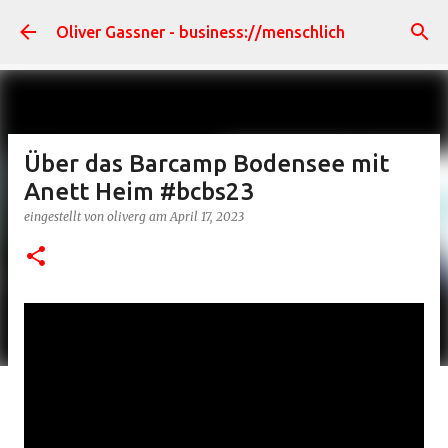
Direkt zum Hauptbereich
Oliver Gassner - business://menschlich
Über das Barcamp Bodensee mit
Anett Heim #bcbs23
eingestellt von
oliverg
am
April 17, 2023