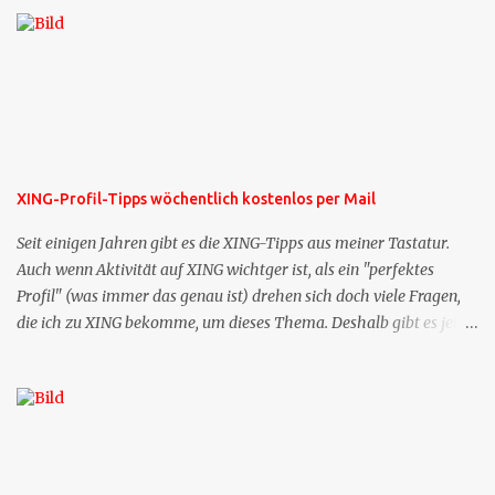
XING-Profil-Tipps wöchentlich kostenlos per Mail
Seit einigen Jahren gibt es die XING-Tipps aus meiner Tastatur.
Auch wenn Aktivität auf XING wichtger ist, als ein "perfektes
Profil" (was immer das genau ist) drehen sich doch viele Fragen,
die ich zu XING bekomme, um dieses Thema. Deshalb gibt es jetzt
die Profil-Fragen zu XING als eigene Mailsequenz: Jede Woche um
die selbe Zeit, zu der Sie die Mails das erste mal bestellt haben,
bekommen Sie kostenlos eine weitere Folge. Die Startsequenz ist 16
Mails lang, wird also etwa vier Monate vorhalten. Weitere
Mailangebote dieser Art sehen Sie auf meiner XING-Seite oder hier
oben rechts im Blog. Die Profilfragen werde ich mittelfristig aus