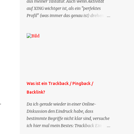
aus meiner Tastatur. Auch wenn Aktivität
auf XING wichtger ist, als ein "perfektes
Profil" (was immer das genau ist) drehen
sich doch viele Fragen, die ich zu XING
bekomme, um dieses Thema. Deshalb gibt
es jetzt die Profil-Fragen zu XING als eigene
Mailsequenz: Jede Woche um die selbe Zeit,
zu der Sie die Mails das erste mal bestellt
haben, bekommen Sie kostenlos eine
weitere Folge. Die Startsequenz ist 16 Mails
lang, wird also etwa vier Monate vorhalten.
Weitere Mailangebote dieser Art sehen Sie
Was ist ein Trackback / Pingback /
auf meiner XING-Seite oder hier oben rechts
Backlink?
im Blog. Die Profilfragen werde ich
mittelfristig aus der normalen XING-Tipp-
.
Da ich gerade wieder in einer Online-
Mail entfernen, da ich sie so nur an einer
Diskussion den Eindruck habe, dass
Stelle pflegen muss.
bestimmte Begriffe nicht klar sind, versuche
ich hier mal mein Bestes: Trackback Ein
'Trackback' ist eine Nachricht, die von einem