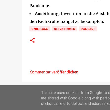
Pandemie.
Ausbildung
: Investition in die Aus
den Fachkräftemangel zu bekämpfen.
CYBERLAGO
NETZSTIMMEN
PODCAST
Kommentar veröffentlichen
K
o
m
This site uses cookies from Google to de
m
are shared with Google along with perfo
statistics, and to detect and address a
e