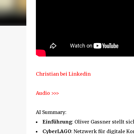
Christian bei Linkedin
Audio >>>
AI Summary:
Einführung
: Oliver Gassner stellt si
CyberLAGO
: Netzwerk für digitale 