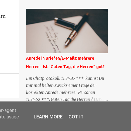
Blog zum anderen geschickt wird und
besagt: "Lieber Blogeintrag, ich habe einen
 um
Kommentar zu dir geschrieben, aber nicht
bei dir in den Kommentaren sondern in
meinem Blog. Bitte vermerke das doch,
damit deine Leser auch mal vorbeischauen,
was ich zu deinem Inhalt zu sagen hatte."
Diese Nachrichtenfunktion wird
Anrede in Briefen/E-Mails: mehrere
'angestoßen' in dem 'mein' Blog an die
Herren - Ist "Guten Tag, die Herren" gut?
'TrackbackURL' des Anderen einen 'Ping'
schickt, d.h. ein paar Parameter übergibt
Ein Chatprotokoll: 11:34:35 ***: kannst Du
(URL meines Eintrags, Kurzzitat meines
mir mal helfen zwecks einer Frage der
Beitrags). Praktisch muss man nichts
korrekten Anrede mehrerer Personen
Anderes tun, als die TrackbackURL beim
11:34:52 ***: Guten Tag die Herren ? 11:35:07
Schreiben meines Beitrags in ein bestimmtes
***: Sehr geehrte Herren, 11:35:26 ***: Sehr
er-agent
Feld in meinem 'Blog-Redaktionssystem'
geehrter Herr X, Herr Y, Herr Z, ? 11:37:38
rate usage
LEARN MORE
GOT IT
einzufügen. Trackbacks und TrackbackURLs
OliverG: hm 11:37:49 OliverG: Im Brief?
sind heute recht selten. Das Trackback-
11:37:51 ***: ah, guten Morgen 11:37:56 ***: