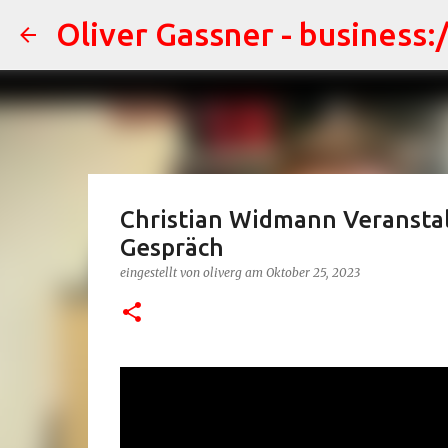
Oliver Gassner - business:
Christian Widmann Veranstal
Gespräch
eingestellt von
oliverg
am
Oktober 25, 2023