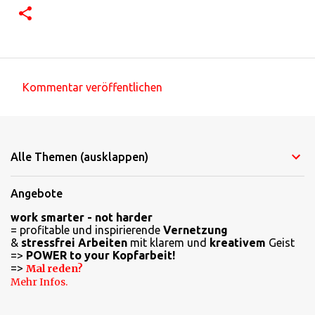
Kommentar veröffentlichen
K
o
m
Alle Themen (ausklappen)
m
e
Angebote
n
work smarter - not harder
t
= profitable und inspirierende
Vernetzung
a
&
stressfrei Arbeiten
mit klarem und
kreativem
Geist
=>
POWER to your Kopfarbeit!
r
=>
Mal reden?
e
Mehr Infos.