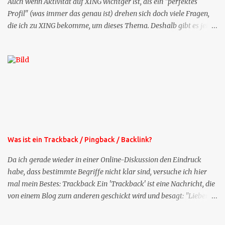
Auch wenn Aktivität auf XING wichtger ist, als ein "perfektes
Profil" (was immer das genau ist) drehen sich doch viele Fragen,
die ich zu XING bekomme, um dieses Thema. Deshalb gibt es jetzt
die Profil-Fragen zu XING als eigene Mailsequenz: Jede Woche um
die selbe Zeit, zu der Sie die Mails das erste mal bestellt haben,
bekommen Sie kostenlos eine weitere Folge. Die Startsequenz ist 16
Mails lang, wird also etwa vier Monate vorhalten. Weitere
Mailangebote dieser Art sehen Sie auf meiner XING-Seite oder hier
oben rechts im Blog. Die Profilfragen werde ich mittelfristig aus
der normalen XING-Tipp-Mail entfernen, da ich sie so nur an einer
Stelle pflegen muss.
Was ist ein Trackback / Pingback / Backlink?
Da ich gerade wieder in einer Online-Diskussion den Eindruck
habe, dass bestimmte Begriffe nicht klar sind, versuche ich hier
mal mein Bestes: Trackback Ein 'Trackback' ist eine Nachricht, die
von einem Blog zum anderen geschickt wird und besagt: "Lieber
Blogeintrag, ich habe einen Kommentar zu dir geschrieben, aber
nicht bei dir in den Kommentaren sondern in meinem Blog. Bitte