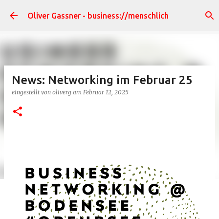
Direkt zum Hauptbereich
Oliver Gassner - business://menschlich
News: Networking im Februar 25
eingestellt von
oliverg
am
Februar 12, 2025