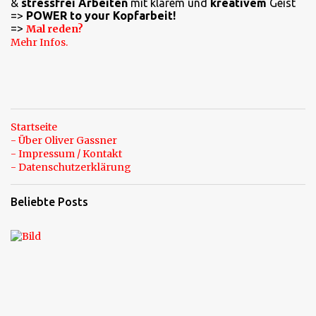
a
&
stressfrei Arbeiten
mit klarem und
kreativem
Geist
=>
POWER to your Kopfarbeit!
r
=>
Mal reden?
e
Mehr Infos.
Startseite
- Über Oliver Gassner
- Impressum / Kontakt
- Datenschutzerklärung
Beliebte Posts