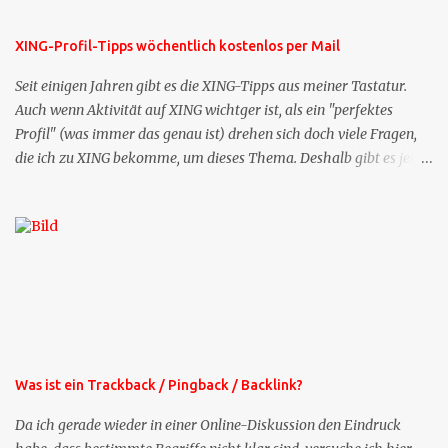
XING-Profil-Tipps wöchentlich kostenlos per Mail
Seit einigen Jahren gibt es die XING-Tipps aus meiner Tastatur.
Auch wenn Aktivität auf XING wichtger ist, als ein "perfektes
Profil" (was immer das genau ist) drehen sich doch viele Fragen,
die ich zu XING bekomme, um dieses Thema. Deshalb gibt es jetzt
die Profil-Fragen zu XING als eigene Mailsequenz: Jede Woche um
die selbe Zeit, zu der Sie die Mails das erste mal bestellt haben,
bekommen Sie kostenlos eine weitere Folge. Die Startsequenz ist 16
Mails lang, wird also etwa vier Monate vorhalten. Weitere
Mailangebote dieser Art sehen Sie auf meiner XING-Seite oder hier
oben rechts im Blog. Die Profilfragen werde ich mittelfristig aus
der normalen XING-Tipp-Mail entfernen, da ich sie so nur an einer
Stelle pflegen muss.
Was ist ein Trackback / Pingback / Backlink?
Da ich gerade wieder in einer Online-Diskussion den Eindruck