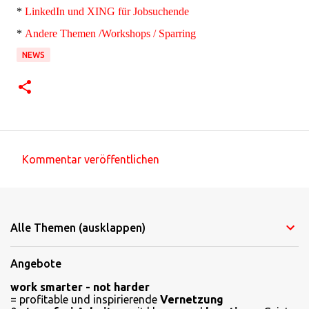
*
LinkedIn und XING für Jobsuchende
*
Andere Themen /Workshops / Sparring
NEWS
Kommentar veröffentlichen
K
o
m
Alle Themen (ausklappen)
m
e
Angebote
n
work smarter - not harder
t
= profitable und inspirierende
Vernetzung