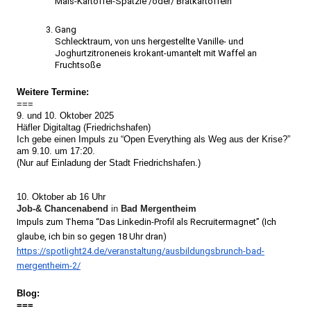
Mais-Kartoffel-Spätzle /oder/ Bratkartoffeln
Gang
Schlecktraum, von uns hergestellte Vanille- und
Joghurtzitroneneis krokant-umantelt mit Waffel an
Fruchtsoße
Weitere Termine:
===
9. und 10. Oktober 2025
Häfler Digitaltag (Friedrichshafen)
Ich gebe einen Impuls zu “Open Everything als Weg aus der Krise?”
am 9.10. um 17:20.
(Nur auf Einladung der Stadt Friedrichshafen.)
10. Oktober ab 16 Uhr
Job-& Chancenabend
in
Bad Mergentheim
Impuls zum Thema “Das Linkedin-Profil als Recruitermagnet” (Ich
glaube, ich bin so gegen 18 Uhr dran)
https://spotlight24.de/
veranstaltung/
ausbildungsbrunch-bad-
mergentheim-2/
Blog:
===