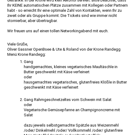
Getränke. In der Krone wird kein Alkohol serviert. Bitte beachtet, dass
Ihr KEINE automatischen Plätze zusammen mit Kollegen oder Partnern
habt - so erreicht Ihr eine optimale Zahl von Kontakten, wenn Ihr zu
zweit oder als Gruppe kommt. Die Tickets sind wie immer nicht
stornierbar, aber übertragbar.
Wir freuen uns auf einen tollen Networkingabend mit euch.
Viele Grüße,
Oliver Gassner OpenBsee & Ute & Roland von der Krone Randegg
Menü Krone Randegg:
Gang
handgemachtes, kleines vegetarisches Maultäschle in
Butter geschwenkt mit Käse verfeinert
oder
hausgemachtes vegetarisches, glutenfreies Klößle in Butter
geschwenkt mit Käse verfeinert
Gang Rahmgeschnetzeltes vom Schwein mit Salat
oder
Vegetarische Gemüsepfanne an Champignoncreme mit
Salat
dazu jeweils selbstgemachte Spätzle aus Weizenmehl
/oder/ Dinkelmehl /oder/ Vollkornmehl /oder/ glutenfreie