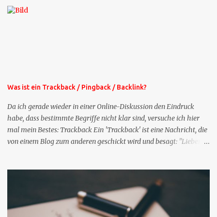
die selbe Zeit, zu der Sie die Mails das erste mal bestellt haben,
bekommen Sie kostenlos eine weitere Folge. Die Startsequenz ist 16
Mails lang, wird also etwa vier Monate vorhalten. Weitere
Mailangebote dieser Art sehen Sie auf meiner XING-Seite oder hier
oben rechts im Blog. Die Profilfragen werde ich mittelfristig aus
der normalen XING-Tipp-Mail entfernen, da ich sie so nur an einer
Stelle pflegen muss.
Was ist ein Trackback / Pingback / Backlink?
Da ich gerade wieder in einer Online-Diskussion den Eindruck
habe, dass bestimmte Begriffe nicht klar sind, versuche ich hier
mal mein Bestes: Trackback Ein 'Trackback' ist eine Nachricht, die
von einem Blog zum anderen geschickt wird und besagt: "Lieber
Blogeintrag, ich habe einen Kommentar zu dir geschrieben, aber
nicht bei dir in den Kommentaren sondern in meinem Blog. Bitte
vermerke das doch, damit deine Leser auch mal vorbeischauen,
was ich zu deinem Inhalt zu sagen hatte." Diese
Nachrichtenfunktion wird 'angestoßen' in dem 'mein' Blog an die
'TrackbackURL' des Anderen einen 'Ping' schickt, d.h. ein paar