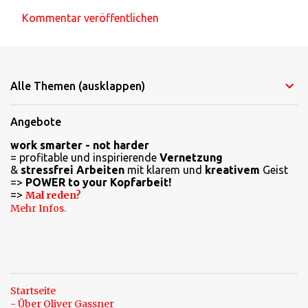
Kommentar veröffentlichen
K
o
m
Alle Themen (ausklappen)
m
e
Angebote
n
work smarter - not harder
t
= profitable und inspirierende
Vernetzung
a
&
stressfrei Arbeiten
mit klarem und
kreativem
Geist
=>
POWER to your Kopfarbeit!
r
=>
Mal reden?
e
Mehr Infos.
Startseite
- Über Oliver Gassner