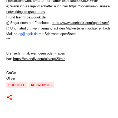
newsletters/work-smarter-not-
harder-6894185652838043649/
e) Wenn ich es irgend schaffe: auch hier
https://bodensee-business-
networking.blogspot.com/
f) und hier
https://ogok.de
g) Sogar noch auf Facebook:
https://www.facebook.com/
openbsee/
h) Und natürlich, wenn jemand auf den Mailverteiler möchte: einfach
Mail an
og@ogok.de
mit Stichwort 'openBsee'.
***
Bis hierhin mal, wer Ideen oder Fragen
hat:
https://calendly.com/oliverg/
20min
Grüße
Oliver
BODENSEE
NETWORKING