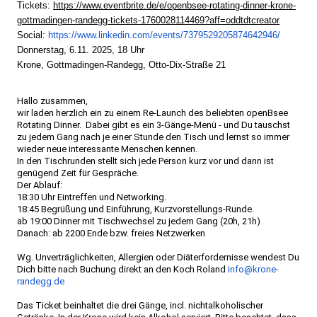
Tickets:
https://www.eventbrite.de/e/
openbsee-rotating-dinner-
krone-
gottmadingen-randegg-
tickets-1760028114469?aff=
oddtdtcreator
Social:
https://www.linkedin.com/
events/7379529205874642946/
Donnerstag, 6.11. 2025, 18 Uhr
Krone, Gottmadingen-Randegg, Otto-Dix-Straße 21
Hallo zusammen,
wir laden herzlich ein zu einem Re-Launch des beliebten openBsee
Rotating Dinner. Dabei gibt es ein 3-Gänge-Menü - und Du tauschst
zu jedem Gang nach je einer Stunde den Tisch und lernst so immer
wieder neue interessante Menschen kennen.
In den Tischrunden stellt sich jede Person kurz vor und dann ist
genügend Zeit für Gespräche.
Der Ablauf:
18:30 Uhr Eintreffen und Networking.
18:45 Begrüßung und Einführung, Kurzvorstellungs-Runde.
ab 19:00 Dinner mit Tischwechsel zu jedem Gang (20h, 21h)
Danach: ab 2200 Ende bzw. freies Netzwerken
Wg. Unverträglichkeiten, Allergien oder Diäterfordernisse wendest Du
Dich bitte nach Buchung direkt an den Koch Roland
info@krone-
randegg.de
Das Ticket beinhaltet die drei Gänge, incl. nichtalkoholischer