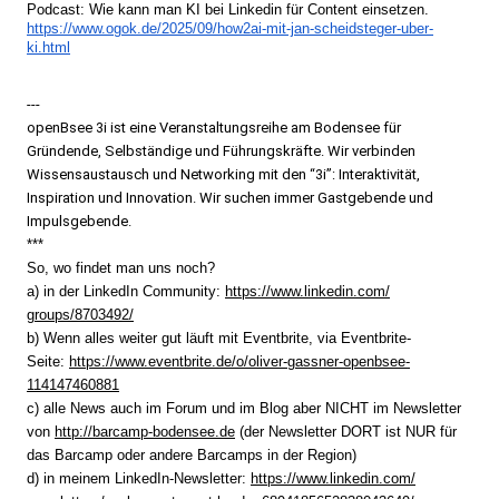
Podcast: Wie kann man KI bei Linkedin für Content einsetzen.
https://www.ogok.de/2025/09/
how2ai-mit-jan-scheidsteger-
uber-
ki.html
---
openBsee 3i ist eine Veranstaltungsreihe am Bodensee für
Gründende, Selbständige und Führungskräfte. Wir verbinden
Wissensaustausch und Networking mit den “3i”: Interaktivität,
Inspiration und Innovation. Wir suchen immer Gastgebende und
Impulsgebende.
***
So, wo findet man uns noch?
a) in der LinkedIn Community:
https://www.linkedin.com/
groups/8703492/
b) Wenn alles weiter gut läuft mit Eventbrite, via Eventbrite-
Seite:
https://www.eventbrite.de/o/
oliver-gassner-openbsee-
114147460881
c) alle News auch im Forum und im Blog aber NICHT im Newsletter
von
http://barcamp-bodensee.de
(der Newsletter DORT ist NUR für
das Barcamp oder andere Barcamps in der Region)
d) in meinem LinkedIn-Newsletter:
https://www.linkedin.com/