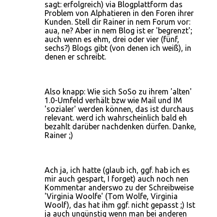
sagt: erfolgreich) via Blogplattform das
Problem von Alphatieren in den Foren ihrer
Kunden. Stell dir Rainer in nem Forum vor:
aua, ne? Aber in nem Blog ist er 'begrenzt';
auch wenn es ehm, drei oder vier (fünf,
sechs?) Blogs gibt (von denen ich weiß), in
denen er schreibt.
Also knapp: Wie sich SoSo zu ihrem 'alten'
1.0-Umfeld verhält bzw wie Mail und IM
'sozialer' werden können, das ist durchaus
relevant. werd ich wahrscheinlich bald eh
bezahlt darüber nachdenken dürfen. Danke,
Rainer ;)
Ach ja, ich hatte (glaub ich, ggf. hab ich es
mir auch gespart, I forget) auch noch nen
Kommentar anderswo zu der Schreibweise
'Virginia Woolfe' (Tom Wolfe, Virginia
Woolf), das hat ihm ggf. nicht gepasst ;) Ist
ja auch ungünstig wenn man bei anderen