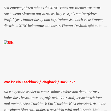
Seit einigen Jahren gibt es die XING-Tipps aus meiner Tastatur.
Auch wenn Aktivität auf XING wichtger ist, als ein "perfektes
Profil" (was immer das genau ist) drehen sich doch viele Fragen,
die ich zu XING bekomme, um dieses Thema. Deshalb gibt es jetzt
die Profil-Fragen zu XING als eigene Mailsequenz: Jede Woche um
die selbe Zeit, zu der Sie die Mails das erste mal bestellt haben,
bekommen Sie kostenlos eine weitere Folge. Die Startsequenz ist 16
Mails lang, wird also etwa vier Monate vorhalten. Weitere
Mailangebote dieser Art sehen Sie auf meiner XING-Seite oder hier
oben rechts im Blog. Die Profilfragen werde ich mittelfristig aus
der normalen XING-Tipp-Mail entfernen, da ich sie so nur an einer
Stelle pflegen muss.
Was ist ein Trackback / Pingback / Backlink?
Da ich gerade wieder in einer Online-Diskussion den Eindruck
habe, dass bestimmte Begriffe nicht klar sind, versuche ich hier
mal mein Bestes: Trackback Ein 'Trackback' ist eine Nachricht, die
von einem Blog zum anderen geschickt wird und besagt: "Lieber