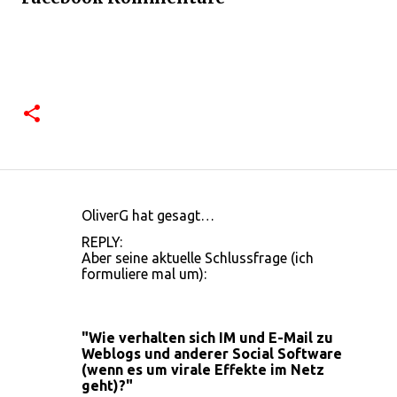
OliverG hat gesagt…
K
REPLY:
o
Aber seine aktuelle Schlussfrage (ich
formuliere mal um):
m
m
e
"Wie verhalten sich IM und E-Mail zu
n
Weblogs und anderer Social Software
(wenn es um virale Effekte im Netz
t
geht)?"