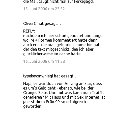
die Mail taugt nicht mal zur Ferkeljagd.
15. Juni 2006 um 23:52
OliverG hat gesagt…
REPLY:
nachdem ich hier schon gepostet und länger
wg IM + Formen kommentiert hatte dann
auch erst die mail gefunden. immerhin hat
der den text mitgeschickt, den ich aber
glücklicherwiese im cache hatte.
16. Juni 2006 um 11:58
typekey:mwhiegl hat gesagt…
Naja, es war doch von Anfang an klar, dass
es um's Geld geht - ebenso, wie bei der
Oranjes Seite. Und mit was kann man Traffic
generieren? Mit Hass und mit Sex. Internet ist
ja erst dirch Pr0n ^^ so erfolgreich
geworden.