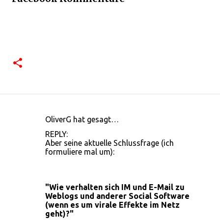
OliverG hat gesagt…
K
REPLY:
o
Aber seine aktuelle Schlussfrage (ich
formuliere mal um):
m
m
e
"Wie verhalten sich IM und E-Mail zu
n
Weblogs und anderer Social Software
(wenn es um virale Effekte im Netz
t
geht)?"