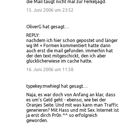
die Mail taugt nicht mal zur Ferkeljagd.
15. Juni 2006 um 23:52
OliverG hat gesagt…
REPLY:
nachdem ich hier schon gepostet und länger
wg IM + Formen kommentiert hatte dann
auch erst die mail gefunden. immerhin hat
der den text mitgeschickt, den ich aber
glücklicherwiese im cache hatte.
16. Juni 2006 um 11:58
typekey:mwhiegl hat gesagt…
Naja, es war doch von Anfang an klar, dass
es um's Geld geht - ebenso, wie bei der
Oranjes Seite. Und mit was kann man Traffic
generieren? Mit Hass und mit Sex. Internet ist
ja erst dirch Pr0n ^^ so erfolgreich
geworden.