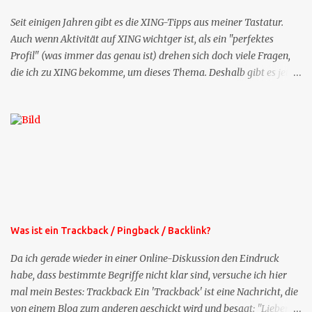
Seit einigen Jahren gibt es die XING-Tipps aus meiner Tastatur.
Auch wenn Aktivität auf XING wichtger ist, als ein "perfektes
Profil" (was immer das genau ist) drehen sich doch viele Fragen,
die ich zu XING bekomme, um dieses Thema. Deshalb gibt es jetzt
die Profil-Fragen zu XING als eigene Mailsequenz: Jede Woche um
die selbe Zeit, zu der Sie die Mails das erste mal bestellt haben,
bekommen Sie kostenlos eine weitere Folge. Die Startsequenz ist 16
Mails lang, wird also etwa vier Monate vorhalten. Weitere
Mailangebote dieser Art sehen Sie auf meiner XING-Seite oder hier
oben rechts im Blog. Die Profilfragen werde ich mittelfristig aus
der normalen XING-Tipp-Mail entfernen, da ich sie so nur an einer
Stelle pflegen muss.
Was ist ein Trackback / Pingback / Backlink?
Da ich gerade wieder in einer Online-Diskussion den Eindruck
habe, dass bestimmte Begriffe nicht klar sind, versuche ich hier
mal mein Bestes: Trackback Ein 'Trackback' ist eine Nachricht, die
von einem Blog zum anderen geschickt wird und besagt: "Lieber