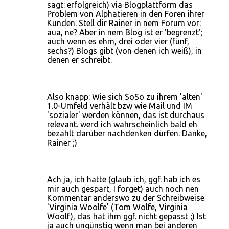
sagt: erfolgreich) via Blogplattform das
Problem von Alphatieren in den Foren ihrer
Kunden. Stell dir Rainer in nem Forum vor:
aua, ne? Aber in nem Blog ist er 'begrenzt';
auch wenn es ehm, drei oder vier (fünf,
sechs?) Blogs gibt (von denen ich weiß), in
denen er schreibt.
Also knapp: Wie sich SoSo zu ihrem 'alten'
1.0-Umfeld verhält bzw wie Mail und IM
'sozialer' werden können, das ist durchaus
relevant. werd ich wahrscheinlich bald eh
bezahlt darüber nachdenken dürfen. Danke,
Rainer ;)
Ach ja, ich hatte (glaub ich, ggf. hab ich es
mir auch gespart, I forget) auch noch nen
Kommentar anderswo zu der Schreibweise
'Virginia Woolfe' (Tom Wolfe, Virginia
Woolf), das hat ihm ggf. nicht gepasst ;) Ist
ja auch ungünstig wenn man bei anderen