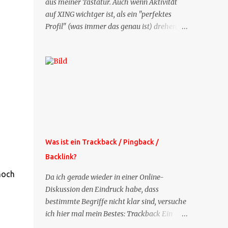
aus meiner Tastatur. Auch wenn Aktivität
auf XING wichtger ist, als ein "perfektes
Profil" (was immer das genau ist) drehen
sich doch viele Fragen, die ich zu XING
bekomme, um dieses Thema. Deshalb gibt
es jetzt die Profil-Fragen zu XING als eigene
Mailsequenz: Jede Woche um die selbe Zeit,
zu der Sie die Mails das erste mal bestellt
haben, bekommen Sie kostenlos eine
weitere Folge. Die Startsequenz ist 16 Mails
lang, wird also etwa vier Monate vorhalten.
Weitere Mailangebote dieser Art sehen Sie
Was ist ein Trackback / Pingback /
auf meiner XING-Seite oder hier oben rechts
Backlink?
im Blog. Die Profilfragen werde ich
mittelfristig aus der normalen XING-Tipp-
noch
Da ich gerade wieder in einer Online-
Mail entfernen, da ich sie so nur an einer
Diskussion den Eindruck habe, dass
Stelle pflegen muss.
bestimmte Begriffe nicht klar sind, versuche
ich hier mal mein Bestes: Trackback Ein
'Trackback' ist eine Nachricht, die von einem