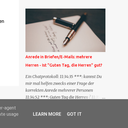
Blog zum anderen geschickt wird und
besagt: "Lieber Blogeintrag, ich habe einen
Kommentar zu dir geschrieben, aber nicht
en
bei dir in den Kommentaren sondern in
meinem Blog. Bitte vermerke das doch,
damit deine Leser auch mal vorbeischauen,
was ich zu deinem Inhalt zu sagen hatte."
a
Diese Nachrichtenfunktion wird
Anrede in Briefen/E-Mails: mehrere
'angestoßen' in dem 'mein' Blog an die
Herren - Ist "Guten Tag, die Herren" gut?
'TrackbackURL' des Anderen einen 'Ping'
schickt, d.h. ein paar Parameter übergibt
Ein Chatprotokoll: 11:34:35 ***: kannst Du
(URL meines Eintrags, Kurzzitat meines
mir mal helfen zwecks einer Frage der
Beitrags). Praktisch muss man nichts
korrekten Anrede mehrerer Personen
Anderes tun, als die TrackbackURL beim
11:34:52 ***: Guten Tag die Herren ? 11:35:07
Schreiben meines Beitrags in ein bestimmtes
***: Sehr geehrte Herren, 11:35:26 ***: Sehr
er-agent
Feld in meinem 'Blog-Redaktionssystem'
geehrter Herr X, Herr Y, Herr Z, ? 11:37:38
rate usage
LEARN MORE
GOT IT
einzufügen. Trackbacks und TrackbackURLs
OliverG: hm 11:37:49 OliverG: Im Brief?
sind heute recht selten. Das Trackback-
11:37:51 ***: ah, guten Morgen 11:37:56 ***: