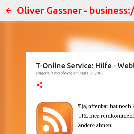
Oliver Gassner - business:
T-Online Service: Hilfe - Web
eingestellt von
oliverg
am
März 12, 2005
Tja, offenbar hat noch 
URL hier reinkommentie
andere ahnen: