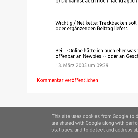
d) Du kannst auch noch nachträglich'
Wichtig / Netikette: Trackbacken sol
oder ergänzenden Beitrag liefert.
Bei T-Online hätte ich auch eher was 
offenbar an Newbies -- oder an Geschä
13. März 2005 um 09:39
Kommentar veröffentlichen
This site uses cookies from Google to de
are shared with Google along with perfo
statistics, and to detect and address a