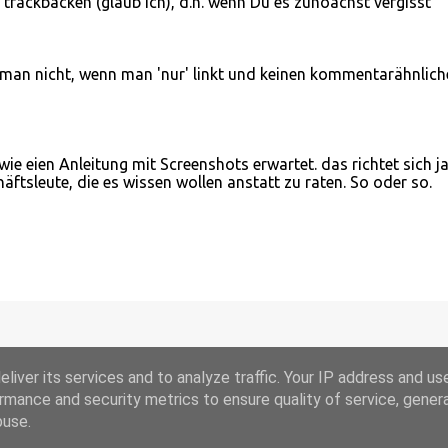
 trackbacken (glaub ich), d.h. wenn Du es zunöächst vergisst
l man nicht, wenn man 'nur' linkt und keinen kommentarähnlich
wie eien Anleitung mit Screenshots erwartet. das richtet sich j
ftsleute, die es wissen wollen anstatt zu raten. So oder so.
liver its services and to analyze traffic. Your IP address and us
rmance and security metrics to ensure quality of service, gene
buse.
Powered by Blogger