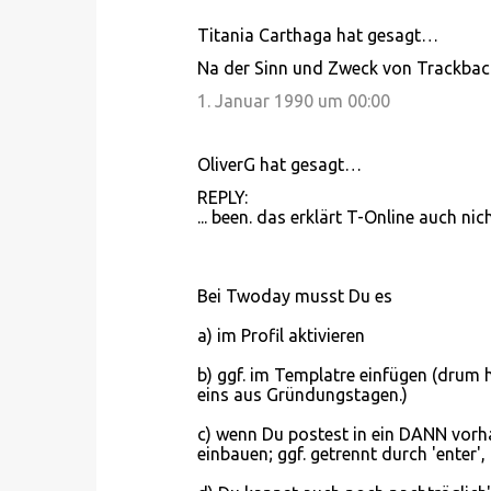
Titania Carthaga hat gesagt…
K
Na der Sinn und Zweck von Trackbacks 
o
1. Januar 1990 um 00:00
m
m
OliverG hat gesagt…
e
REPLY:
n
... been. das erklärt T-Online auch nich
t
a
r
Bei Twoday musst Du es
e
a) im Profil aktivieren
b) ggf. im Templatre einfügen (drum 
eins aus Gründungstagen.)
c) wenn Du postest in ein DANN vorh
einbauen; ggf. getrennt durch 'enter', 