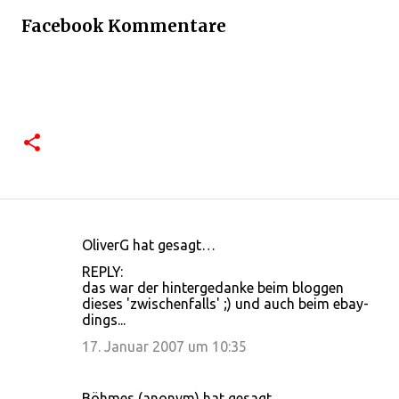
Facebook Kommentare
OliverG hat gesagt…
K
REPLY:
o
das war der hintergedanke beim bloggen
dieses 'zwischenfalls' ;) und auch beim ebay-
m
dings...
m
17. Januar 2007 um 10:35
e
n
Böhmes (anonym) hat gesagt…