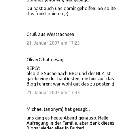
t
Du hast auch uns damit geholfen! So sollte
a
das funktionieren ;-)
r
e
Gruß aus Westsachsen
21. Januar 2007 um 17:25
OliverG hat gesagt…
REPLY:
also die Suche nach BBU und der BLZ ist
garde eine der häufigsten, die hier auf das
Blog führen; war wohl gut das zu posten ;)
21. Januar 2007 um 17:33
Michael (anonym) hat gesagt…
uns ging es heute Abend genauso. Helle
Aufregung in der Familie, aber dank dieses
Blogs wieder alles in Butter!