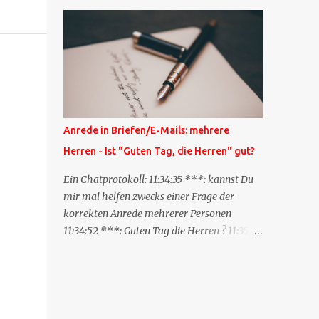
Blog zum anderen geschickt wird und
besagt: "Lieber Blogeintrag, ich habe einen
Kommentar zu dir geschrieben, aber nicht
bei dir in den Kommentaren sondern in
meinem Blog. Bitte vermerke das doch,
damit deine Leser auch mal vorbeischauen,
was ich zu deinem Inhalt zu sagen hatte."
Diese Nachrichtenfunktion wird
Anrede in Briefen/E-Mails: mehrere
'angestoßen' in dem 'mein' Blog an die
Herren - Ist "Guten Tag, die Herren" gut?
'TrackbackURL' des Anderen einen 'Ping'
schickt, d.h. ein paar Parameter übergibt
Ein Chatprotokoll: 11:34:35 ***: kannst Du
(URL meines Eintrags, Kurzzitat meines
mir mal helfen zwecks einer Frage der
Beitrags). Praktisch muss man nichts
korrekten Anrede mehrerer Personen
Anderes tun, als die TrackbackURL beim
11:34:52 ***: Guten Tag die Herren ? 11:35:07
Schreiben meines Beitrags in ein bestimmtes
***: Sehr geehrte Herren, 11:35:26 ***: Sehr
Feld in meinem 'Blog-Redaktionssystem'
geehrter Herr X, Herr Y, Herr Z, ? 11:37:38
einzufügen. Trackbacks und TrackbackURLs
OliverG: hm 11:37:49 OliverG: Im Brief?
sind heute recht selten. Das Trackback-
11:37:51 ***: ah, guten Morgen 11:37:56 ***:
Verfahren wurde wei...
ja, Email 11:38:19 ***: ist nicht 150% formal