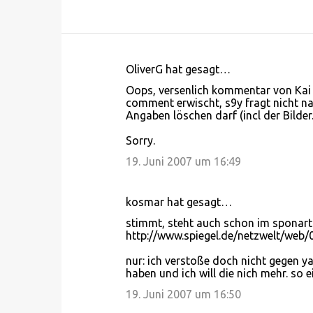
OliverG hat gesagt…
K
Oops, versenlich kommentar von Kai 
o
comment erwischt, s9y fragt nicht nac
Angaben löschen darf (incl der Bilder.
m
m
Sorry.
e
19. Juni 2007 um 16:49
n
t
kosmar hat gesagt…
a
stimmt, steht auch schon im sponartik
r
http://www.spiegel.de/netzwelt/web/
e
nur: ich verstoße doch nicht gegen y
haben und ich will die nich mehr. so e
19. Juni 2007 um 16:50