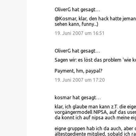
OliverG hat gesagt…
@Kosmar, klar, den hack hatte jemand
sehen kann, funny...)
19. Juni 2007 um 16:51
OliverG hat gesagt…
Sagen wir: es löst das problem 'wie 
Payment, hm, paypal?
19. Juni 2007 um 17:20
kosmar hat gesagt…
klar, ich glaube man kann z.T. die ei
vorgängermodell NIPSA, auf das user
da konnt ich auf nipsa auch meine eig
eigne gruppen hab ich da auch, aber d
ältestgediente mitglied, sobald ich r