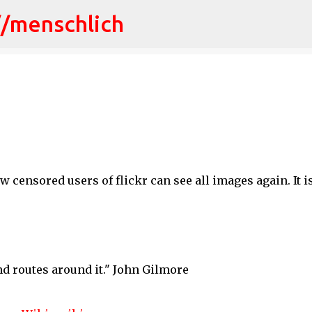
//menschlich
Direkt zum Hauptbereich
 censored users of flickr can see all images again. It i
d routes around it." John Gilmore