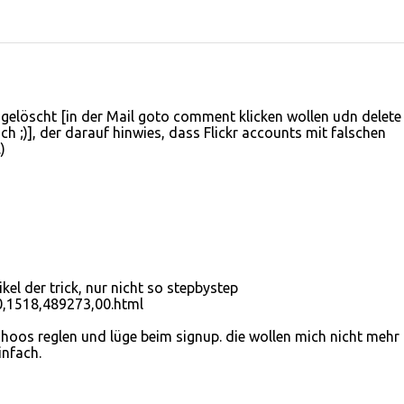
gelöscht [in der Mail goto comment klicken wollen udn delete
h ;)], der darauf hinwies, dass Flickr accounts mit falschen
)
el der trick, nur nicht so stepbystep
0,1518,489273,00.html
ahoos reglen und lüge beim signup. die wollen mich nicht mehr
infach.