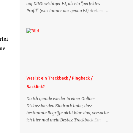
auf XING wichtger ist, als ein "perfektes
Profil" (was immer das genau ist) drehen
sich doch viele Fragen, die ich zu XING
bekomme, um dieses Thema. Deshalb gibt
es jetzt die Profil-Fragen zu XING als eigene
rlei
Mailsequenz: Jede Woche um die selbe Zeit,
zu der Sie die Mails das erste mal bestellt
eue
haben, bekommen Sie kostenlos eine
weitere Folge. Die Startsequenz ist 16 Mails
lang, wird also etwa vier Monate vorhalten.
Weitere Mailangebote dieser Art sehen Sie
Was ist ein Trackback / Pingback /
auf meiner XING-Seite oder hier oben rechts
Backlink?
im Blog. Die Profilfragen werde ich
mittelfristig aus der normalen XING-Tipp-
Da ich gerade wieder in einer Online-
Mail entfernen, da ich sie so nur an einer
Diskussion den Eindruck habe, dass
Stelle pflegen muss.
bestimmte Begriffe nicht klar sind, versuche
ich hier mal mein Bestes: Trackback Ein
'Trackback' ist eine Nachricht, die von einem