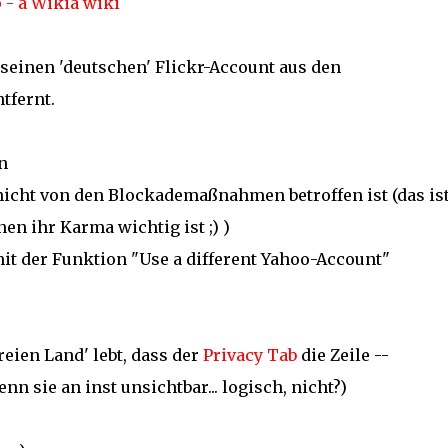
- a Wikia wiki
seinen 'deutschen' Flickr-Account aus den
tfernt.
n
nicht von den Blockademaßnahmen betroffen ist (das is
nen ihr Karma wichtig ist ;) )
mit der Funktion "Use a different Yahoo-Account"
eien Land' lebt, dass der
Privacy Tab
die Zeile --
enn sie an inst unsichtbar... logisch, nicht?)