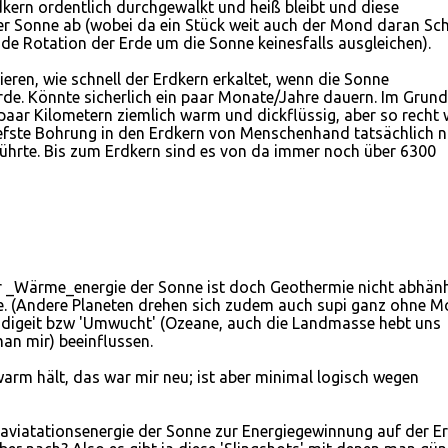
dkern ordentlich durchgewalkt und heiß bleibt und diese
er Sonne ab (wobei da ein Stück weit auch der Mond daran Sc
de Rotation der Erde um die Sonne keinesfalls ausgleichen).
eren, wie schnell der Erdkern erkaltet, wenn die Sonne
rde. Könnte sicherlich ein paar Monate/Jahre dauern. Im Grun
aar Kilometern ziemlich warm und dickflüssig, aber so recht 
iefste Bohrung in den Erdkern von Menschenhand tatsächlich n
führte. Bis zum Erdkern sind es von da immer noch über 6300
der _Wärme_energie der Sonne ist doch Geothermie nicht abhänh
e. (Andere Planeten drehen sich zudem auch supi ganz ohne 
hwindigeit bzw 'Umwucht' (Ozeane, auch die Landmasse hebt uns
man mir) beeinflussen.
arm hält, das war mir neu; ist aber minimal logisch wegen
raviatationsenergie der Sonne zur Energiegewinnung auf der E