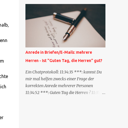
Blog zum anderen geschickt wird und
besagt: "Lieber Blogeintrag, ich habe einen
Kommentar zu dir geschrieben, aber nicht
bei dir in den Kommentaren sondern in
halb,
meinem Blog. Bitte vermerke das doch,
damit deine Leser auch mal vorbeischauen,
wenn
was ich zu deinem Inhalt zu sagen hatte."
Diese Nachrichtenfunktion wird
Anrede in Briefen/E-Mails: mehrere
'angestoßen' in dem 'mein' Blog an die
Herren - Ist "Guten Tag, die Herren" gut?
em
'TrackbackURL' des Anderen einen 'Ping'
schickt, d.h. ein paar Parameter übergibt
Ein Chatprotokoll: 11:34:35 ***: kannst Du
chte
(URL meines Eintrags, Kurzzitat meines
mir mal helfen zwecks einer Frage der
Beitrags). Praktisch muss man nichts
korrekten Anrede mehrerer Personen
ich
Anderes tun, als die TrackbackURL beim
11:34:52 ***: Guten Tag die Herren ? 11:35:07
Schreiben meines Beitrags in ein bestimmtes
***: Sehr geehrte Herren, 11:35:26 ***: Sehr
Feld in meinem 'Blog-Redaktionssystem'
geehrter Herr X, Herr Y, Herr Z, ? 11:37:38
einzufügen. Trackbacks und TrackbackURLs
OliverG: hm 11:37:49 OliverG: Im Brief?
er
sind heute recht selten. Das Trackback-
11:37:51 ***: ah, guten Morgen 11:37:56 ***:
Verfahren wurde wei...
ja, Email 11:38:19 ***: ist nicht 150% formal