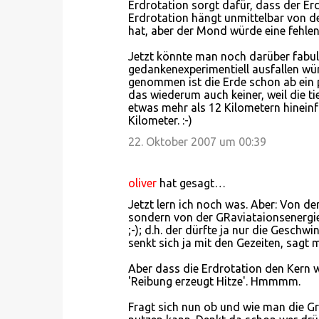
Erdrotation sorgt dafür, dass der Er
Erdrotation hängt unmittelbar von d
hat, aber der Mond würde eine fehlen
Jetzt könnte man noch darüber fabuli
gedankenexperimentiell ausfallen wü
genommen ist die Erde schon ab ein p
das wiederum auch keiner, weil die t
etwas mehr als 12 Kilometern hinein
Kilometer. :-)
22. Oktober 2007 um 00:39
oliver
hat gesagt…
Jetzt lern ich noch was. Aber: Von 
sondern von der GRaviataionsenergi
;-); d.h. der dürfte ja nur die Gesc
senkt sich ja mit den Gezeiten, sagt 
Aber dass die Erdrotation den Kern w
'Reibung erzeugt Hitze'. Hmmmm.
Fragt sich nun ob und wie man die G