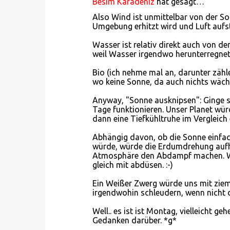
Besim Karadeniz
hat gesagt…
K
Also Wind ist unmittelbar von der So
o
Umgebung erhitzt wird und Luft aufst
m
Wasser ist relativ direkt auch von d
m
weil Wasser irgendwo herunterregnet
e
Bio (ich nehme mal an, darunter zäh
n
wo keine Sonne, da auch nichts wächst
t
Anyway, "Sonne ausknipsen": Ginge s
a
Tage funktionieren. Unser Planet würde
dann eine Tiefkühltruhe im Vergleich 
r
e
Abhängig davon, ob die Sonne einfac
würde, würde die Erdumdrehung aufh
Atmosphäre den Abdampf machen. Wen
gleich mit abdüsen. :-)
Ein Weißer Zwerg würde uns mit ziem
irgendwohin schleudern, wenn nicht 
Well.. es ist ist Montag, vielleicht 
Gedanken darüber. *g*