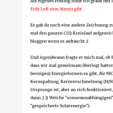
Als eigenes Posting finde ich grade nur 
Erde Luft zum Atmen gibt
.
Es gab da noch eine andere Zeichnung zur
mal den ganzen CO2-Kreislauf aufgezeich
bloggen wenn es auftaucht ;)
Und irgendwann fragte er mich mal, ob E
dass wir mal gemeinsam überlegt hatten,
(wenigen) Energieformen es gibt, die N
Kernspaltung, Kernverschmelzung (H/He)
Ursprungs ist, aber an sich funktionier
dann ;) )) Welche "sonnenunabhängigen" g
"gespeicherte Solarenergie".)