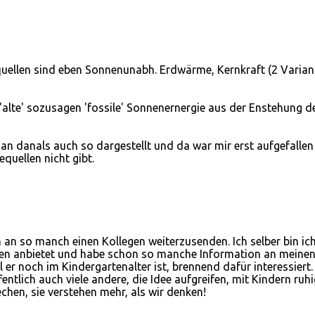
quellen sind eben Sonnenunabh. Erdwärme, Kernkraft (2 Varian
 'alte' sozusagen 'fossile' Sonnenernergie aus der Enstehung d
n danals auch so dargestellt und da war mir erst aufgefallen
quellen nicht gibt.
 an so manch einen Kollegen weiterzusenden. Ich selber bin ic
gien anbietet und habe schon so manche Information an meine
er noch im Kindergartenalter ist, brennend dafür interessiert.
entlich auch viele andere, die Idee aufgreifen, mit Kindern ruhi
chen, sie verstehen mehr, als wir denken!