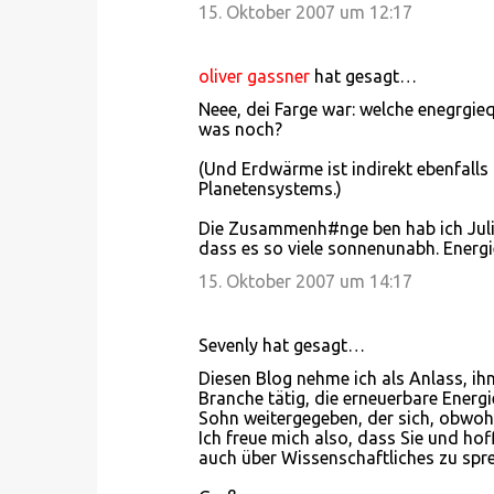
15. Oktober 2007 um 12:17
oliver gassner
hat gesagt…
Neee, dei Farge war: welche enegrgie
was noch?
(Und Erdwärme ist indirekt ebenfalls
Planetensystems.)
Die Zusammenh#nge ben hab ich Julia
dass es so viele sonnenunabh. Energie
15. Oktober 2007 um 14:17
Sevenly hat gesagt…
Diesen Blog nehme ich als Anlass, ihn
Branche tätig, die erneuerbare Ener
Sohn weitergegeben, der sich, obwohl 
Ich freue mich also, dass Sie und hoff
auch über Wissenschaftliches zu spre