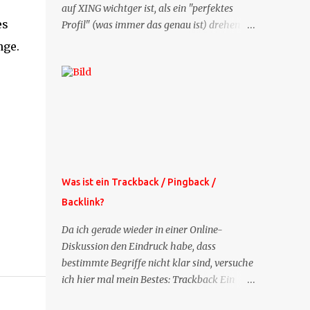
auf XING wichtger ist, als ein "perfektes
es
Profil" (was immer das genau ist) drehen
sich doch viele Fragen, die ich zu XING
nge.
bekomme, um dieses Thema. Deshalb gibt
es jetzt die Profil-Fragen zu XING als eigene
Mailsequenz: Jede Woche um die selbe Zeit,
zu der Sie die Mails das erste mal bestellt
haben, bekommen Sie kostenlos eine
weitere Folge. Die Startsequenz ist 16 Mails
lang, wird also etwa vier Monate vorhalten.
Weitere Mailangebote dieser Art sehen Sie
Was ist ein Trackback / Pingback /
auf meiner XING-Seite oder hier oben rechts
Backlink?
im Blog. Die Profilfragen werde ich
mittelfristig aus der normalen XING-Tipp-
Da ich gerade wieder in einer Online-
Mail entfernen, da ich sie so nur an einer
Diskussion den Eindruck habe, dass
Stelle pflegen muss.
bestimmte Begriffe nicht klar sind, versuche
ich hier mal mein Bestes: Trackback Ein
'Trackback' ist eine Nachricht, die von einem