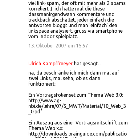
viel link-spam, der oft mit mehr als 2 spams
korreliert :). ich hatte mal die these
dassmanirgendwann kommentare und
trackback abschaltet, jeder einfach die
antworten bloggt und man 'einfach' den
linkspace analysiert. gruss via smartphone
vom indoor spielplatz.
13. Oktober 2007 um 15:57
Ulrich Kampffmeyer
hat gesagt…
na, da beschränke ich mich dann mal auf
zwei Links, mal sehn, ob es dann
funktioniert:
Ein Vortragsfolienset zum Thema Web 3.0:
http://www.ag-
nbi.de/lehre/07/S_MWT/Material/10_Web_3
_0.pdf
Ein Auszug aus einer Vortragsmitschrift zum
Thema Web x.x:
http://downloads.brainguide.com/publicatio