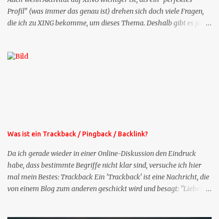
Profil" (was immer das genau ist) drehen sich doch viele Fragen,
die ich zu XING bekomme, um dieses Thema. Deshalb gibt es jetzt
die Profil-Fragen zu XING als eigene Mailsequenz: Jede Woche um
die selbe Zeit, zu der Sie die Mails das erste mal bestellt haben,
bekommen Sie kostenlos eine weitere Folge. Die Startsequenz ist 16
Mails lang, wird also etwa vier Monate vorhalten. Weitere
Mailangebote dieser Art sehen Sie auf meiner XING-Seite oder hier
oben rechts im Blog. Die Profilfragen werde ich mittelfristig aus
der normalen XING-Tipp-Mail entfernen, da ich sie so nur an einer
Stelle pflegen muss.
Was ist ein Trackback / Pingback / Backlink?
Da ich gerade wieder in einer Online-Diskussion den Eindruck
habe, dass bestimmte Begriffe nicht klar sind, versuche ich hier
mal mein Bestes: Trackback Ein 'Trackback' ist eine Nachricht, die
von einem Blog zum anderen geschickt wird und besagt: "Lieber
Blogeintrag, ich habe einen Kommentar zu dir geschrieben, aber
nicht bei dir in den Kommentaren sondern in meinem Blog. Bitte