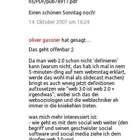
ns/PDF/pub78917.pdf
Einen schönen Sonntag noch!
14. Oktober 2007 um 16:24
oliver gassner
hat gesagt…
Das geht offenbar ;)
Da man web 2.0 schon nicht 'definieren'
kann (warum nicht, das hab ich mal in nem
5-minuten-ding auf nem webmntag erklärt,
werde das wohl mal als slidecast machen)
bringt es auch wneig jetzt definitionen
aufzusetzen wie "web 3.0 ist web 2.0 +
irgendwas", wobei sich das dei
websoziologen und die webtechniker eh
immer in die kniekehlen treten.
was mich mehr interessiert ist:
- wie geht es mit dem social web weiter (den
begriff und seinen geschwister social
software und social media ziehe ich dem
doofen web 2.0 vor)