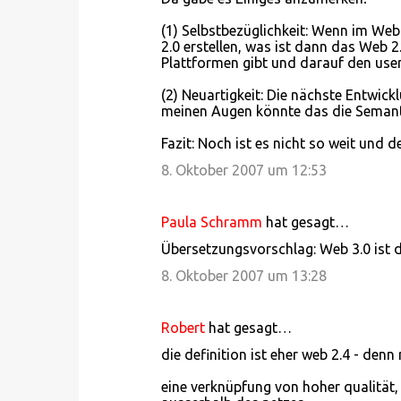
o
(1) Selbstbezüglichkeit: Wenn im We
m
2.0 erstellen, was ist dann das Web 
m
Plattformen gibt und darauf den user
e
(2) Neuartigkeit: Die nächste Entwick
n
meinen Augen könnte das die Semantik
t
Fazit: Noch ist es nicht so weit und d
a
8. Oktober 2007 um 12:53
r
e
Paula Schramm
hat gesagt…
Übersetzungsvorschlag: Web 3.0 ist d
8. Oktober 2007 um 13:28
Robert
hat gesagt…
die definition ist eher web 2.4 - denn 
eine verknüpfung von hoher qualität,