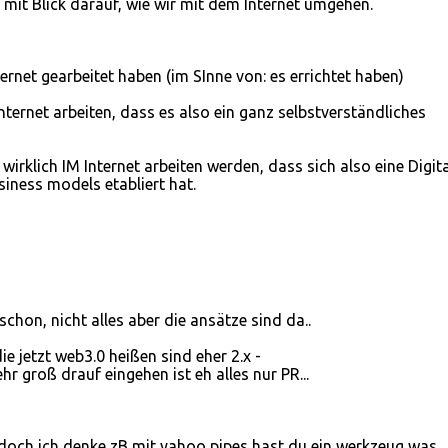
 mit Blick darauf, wie wir mit dem Internet umgehen.
rnet gearbeitet haben (im SInne von: es errichtet haben)
ternet arbeiten, dass es also ein ganz selbstverständliches
irklich IM Internet arbeiten werden, dass sich also eine Digita
iness models etabliert hat.
schon, nicht alles aber die ansätze sind da..
e jetzt web3.0 heißen sind eher 2.x -
r groß drauf eingehen ist eh alles nur PR...
 doch ich denke zB mit yahoo pipes hast du ein werkzeug was