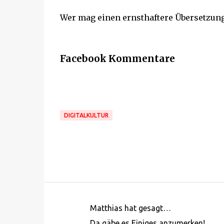
Wer mag einen ernsthaftere Übersetzun
Facebook Kommentare
DIGITALKULTUR
Matthias hat gesagt…
K
Da gäbe es Einiges anzumerken!