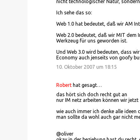
nicht technologischer Natur, sondern
Ich sehe das so:
Web 1.0 hat bedeutet, daß wir AM Inte
Web 2.0 bedeutet, daß wir MIT dem In
Werkzeug für uns geworden ist.
Und Web 3.0 wird bedeuten, dass wir w
Economy auch jenseits von goofy bus
10. Oktober 2007 um 18:15
Robert
hat gesagt…
das hört sich doch recht gut an
nur IM netz arbeiten können wir jetzt 
wie auch immer ich denke alle ideen di
man sollte da wohl auch gar nicht meh
@oliver
okay in der beziehung hast du recht,