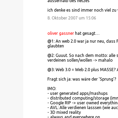
ausserhalb des netzes
ich denke es sind immer noch viel zu 
8. Oktober 2007 um 15:06
oliver gassner
hat gesagt…
@1: An web 2.0 war ja nur neu, dass 
glaubten
@2: Guuut. So nach dem motto: alle s
verdeinen sollen/wollen -> mahalo
@3: Web 3.0 = Web 2.0 plus MASSE? Au
Fragt sich ja: was wäre der 'Sprung'?
IMO:
- user generated apps/mashups
- distributed computing/storage (im
- Google RIP -> user owned everythin
- AVL: Alle verdienen lasssen (wie au
- 3D mixed reality
- always and everywhere on