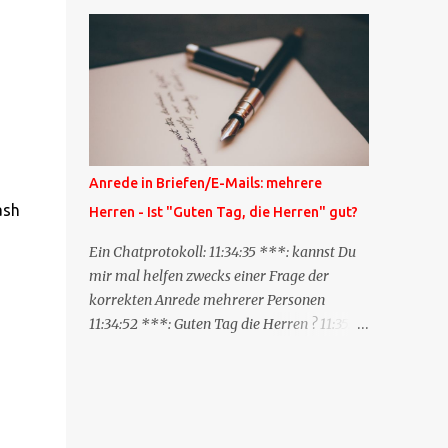
Blog zum anderen geschickt wird und
besagt: "Lieber Blogeintrag, ich habe einen
Kommentar zu dir geschrieben, aber nicht
bei dir in den Kommentaren sondern in
meinem Blog. Bitte vermerke das doch,
damit deine Leser auch mal vorbeischauen,
was ich zu deinem Inhalt zu sagen hatte."
Diese Nachrichtenfunktion wird
Anrede in Briefen/E-Mails: mehrere
'angestoßen' in dem 'mein' Blog an die
ash
Herren - Ist "Guten Tag, die Herren" gut?
'TrackbackURL' des Anderen einen 'Ping'
schickt, d.h. ein paar Parameter übergibt
Ein Chatprotokoll: 11:34:35 ***: kannst Du
(URL meines Eintrags, Kurzzitat meines
mir mal helfen zwecks einer Frage der
Beitrags). Praktisch muss man nichts
korrekten Anrede mehrerer Personen
Anderes tun, als die TrackbackURL beim
11:34:52 ***: Guten Tag die Herren ? 11:35:07
Schreiben meines Beitrags in ein bestimmtes
***: Sehr geehrte Herren, 11:35:26 ***: Sehr
Feld in meinem 'Blog-Redaktionssystem'
geehrter Herr X, Herr Y, Herr Z, ? 11:37:38
einzufügen. Trackbacks und TrackbackURLs
OliverG: hm 11:37:49 OliverG: Im Brief?
sind heute recht selten. Das Trackback-
11:37:51 ***: ah, guten Morgen 11:37:56 ***:
Verfahren wurde wei...
ja, Email 11:38:19 ***: ist nicht 150% formal