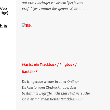
auf XING wichtger ist, als ein "perfektes
 Web
Profil" (was immer das genau ist) drehen
tige)
sich doch viele Fragen, die ich zu XING
bekomme, um dieses Thema. Deshalb gibt
. In
es jetzt die Profil-Fragen zu XING als eigene
Mailsequenz: Jede Woche um die selbe Zeit,
zu der Sie die Mails das erste mal bestellt
haben, bekommen Sie kostenlos eine
weitere Folge. Die Startsequenz ist 16 Mails
lang, wird also etwa vier Monate vorhalten.
Weitere Mailangebote dieser Art sehen Sie
Was ist ein Trackback / Pingback /
auf meiner XING-Seite oder hier oben rechts
Backlink?
im Blog. Die Profilfragen werde ich
mittelfristig aus der normalen XING-Tipp-
Da ich gerade wieder in einer Online-
Mail entfernen, da ich sie so nur an einer
Diskussion den Eindruck habe, dass
Stelle pflegen muss.
bestimmte Begriffe nicht klar sind, versuche
ich hier mal mein Bestes: Trackback Ein
'Trackback' ist eine Nachricht, die von einem