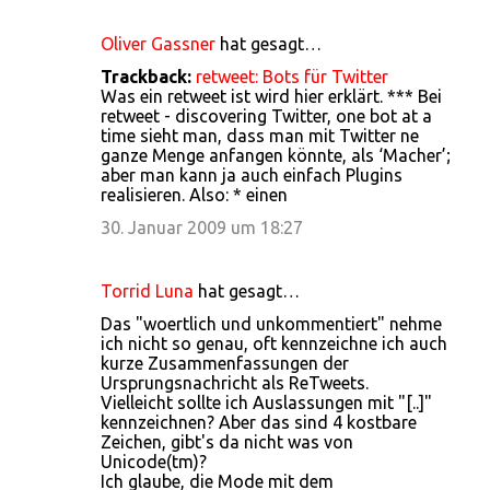
Oliver Gassner
hat gesagt…
K
Trackback:
retweet: Bots für Twitter
o
Was ein retweet ist wird hier erklärt. *** Bei
retweet - discovering Twitter, one bot at a
m
time sieht man, dass man mit Twitter ne
m
ganze Menge anfangen könnte, als ‘Macher’;
aber man kann ja auch einfach Plugins
e
realisieren. Also: * einen
n
30. Januar 2009 um 18:27
t
a
Torrid Luna
hat gesagt…
r
Das "woertlich und unkommentiert" nehme
e
ich nicht so genau, oft kennzeichne ich auch
kurze Zusammenfassungen der
Ursprungsnachricht als ReTweets.
Vielleicht sollte ich Auslassungen mit "[..]"
kennzeichnen? Aber das sind 4 kostbare
Zeichen, gibt's da nicht was von
Unicode(tm)?
Ich glaube, die Mode mit dem