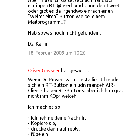
Aber: muss ich da tatsächlich händisch
eintippen RT @userb und dann den Tweet
oder gibt es da irgendwo einfach einen
"Weiterleiten" Button wie bei einem
Mailprogramm...?
Hab sowas noch nicht gefunden...
LG, Karin
18. Februar 2009 um 10:26
Oliver Gassner
hat gesagt…
Wenn Du PowerTwitter installierst blendet
sich ein RT-Button ein udn manceh AIR-
Clients haben RT-Buttons. aber ich hab grad
nicht inm KOpf welceh.
Ich mach es so:
- Ich nehme deine Nachriht.
- Kopiere sie,
- drücke dann auf reply,
- füge ein,