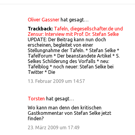
Oliver Gassner
hat gesagt…
K
Trackback:
Tafeln, diegesellschafter.de und
o
Zensur: Interview mit Prof. Dr. Stefan Selke
UPDATE: Der Beitrag kann nun doch
m
erscheinen, begleitet von einer
m
Stellungnahme der Tafeln. * Stefan Selke *
Tafelforum * Der beanstandete Artikel * S.
e
Selkes Schilderung des Vorfalls * neu:
n
Tafelblog * noch neuer: Stefan Selke bei
Twitter * Die
t
13. Februar 2009 um 14:57
a
r
Torsten
hat gesagt…
e
Wo kann man denn den kritischen
Gastkommentar von Stefan Selke jetzt
finden?
23. März 2009 um 17:49