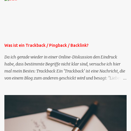
bekommen Sie kostenlos eine weitere Folge. Die Startsequenz ist 16
Mails lang, wird also etwa vier Monate vorhalten. Weitere
Mailangebote dieser Art sehen Sie auf meiner XING-Seite oder hier
oben rechts im Blog. Die Profilfragen werde ich mittelfristig aus
der normalen XING-Tipp-Mail entfernen, da ich sie so nur an einer
Stelle pflegen muss.
Was ist ein Trackback / Pingback / Backlink?
Da ich gerade wieder in einer Online-Diskussion den Eindruck
habe, dass bestimmte Begriffe nicht klar sind, versuche ich hier
mal mein Bestes: Trackback Ein 'Trackback' ist eine Nachricht, die
von einem Blog zum anderen geschickt wird und besagt: "Lieber
Blogeintrag, ich habe einen Kommentar zu dir geschrieben, aber
nicht bei dir in den Kommentaren sondern in meinem Blog. Bitte
vermerke das doch, damit deine Leser auch mal vorbeischauen,
was ich zu deinem Inhalt zu sagen hatte." Diese
Nachrichtenfunktion wird 'angestoßen' in dem 'mein' Blog an die
'TrackbackURL' des Anderen einen 'Ping' schickt, d.h. ein paar
Parameter übergibt (URL meines Eintrags, Kurzzitat meines