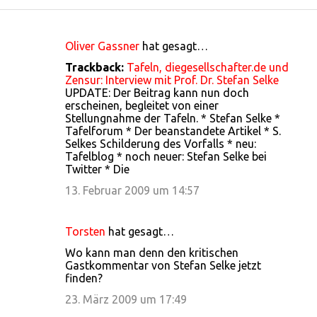
Oliver Gassner
hat gesagt…
K
Trackback:
Tafeln, diegesellschafter.de und
o
Zensur: Interview mit Prof. Dr. Stefan Selke
UPDATE: Der Beitrag kann nun doch
m
erscheinen, begleitet von einer
m
Stellungnahme der Tafeln. * Stefan Selke *
Tafelforum * Der beanstandete Artikel * S.
e
Selkes Schilderung des Vorfalls * neu:
n
Tafelblog * noch neuer: Stefan Selke bei
Twitter * Die
t
13. Februar 2009 um 14:57
a
r
Torsten
hat gesagt…
e
Wo kann man denn den kritischen
Gastkommentar von Stefan Selke jetzt
finden?
23. März 2009 um 17:49