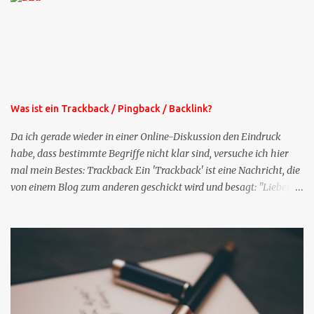
bekommen Sie kostenlos eine weitere Folge. Die Startsequenz ist 16
Mails lang, wird also etwa vier Monate vorhalten. Weitere
Mailangebote dieser Art sehen Sie auf meiner XING-Seite oder hier
oben rechts im Blog. Die Profilfragen werde ich mittelfristig aus
der normalen XING-Tipp-Mail entfernen, da ich sie so nur an einer
Stelle pflegen muss.
Was ist ein Trackback / Pingback / Backlink?
Da ich gerade wieder in einer Online-Diskussion den Eindruck
habe, dass bestimmte Begriffe nicht klar sind, versuche ich hier
mal mein Bestes: Trackback Ein 'Trackback' ist eine Nachricht, die
von einem Blog zum anderen geschickt wird und besagt: "Lieber
Blogeintrag, ich habe einen Kommentar zu dir geschrieben, aber
nicht bei dir in den Kommentaren sondern in meinem Blog. Bitte
vermerke das doch, damit deine Leser auch mal vorbeischauen,
was ich zu deinem Inhalt zu sagen hatte." Diese
Nachrichtenfunktion wird 'angestoßen' in dem 'mein' Blog an die
'TrackbackURL' des Anderen einen 'Ping' schickt, d.h. ein paar
Parameter übergibt (URL meines Eintrags, Kurzzitat meines