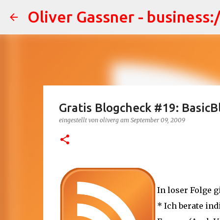
Oliver Gassner - business:
Gratis Blogcheck #19: BasicB
eingestellt von
oliverg
am
September 09, 2009
In loser Folge 
* Ich berate in