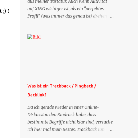
aus meiner Tastatur. Auch wenn Aktivität
auf XING wichtger ist, als ein "perfektes
;) )
Profil" (was immer das genau ist) drehen
sich doch viele Fragen, die ich zu XING
bekomme, um dieses Thema. Deshalb gibt
es jetzt die Profil-Fragen zu XING als eigene
Mailsequenz: Jede Woche um die selbe Zeit,
zu der Sie die Mails das erste mal bestellt
haben, bekommen Sie kostenlos eine
weitere Folge. Die Startsequenz ist 16 Mails
lang, wird also etwa vier Monate vorhalten.
Weitere Mailangebote dieser Art sehen Sie
Was ist ein Trackback / Pingback /
auf meiner XING-Seite oder hier oben rechts
Backlink?
im Blog. Die Profilfragen werde ich
mittelfristig aus der normalen XING-Tipp-
Da ich gerade wieder in einer Online-
Mail entfernen, da ich sie so nur an einer
Diskussion den Eindruck habe, dass
Stelle pflegen muss.
bestimmte Begriffe nicht klar sind, versuche
ich hier mal mein Bestes: Trackback Ein
'Trackback' ist eine Nachricht, die von einem