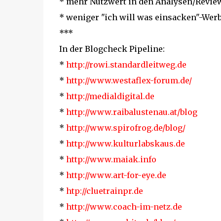
* mehr Nutzwert in den Analysen/Revie
* weniger "ich will was einsacken"-Werb
***
In der Blogcheck Pipeline:
*
http://rowi.standardleitweg.de
*
http://www.westaflex-forum.de/
*
http://medialdigital.de
*
http://www.raibalustenau.at/blog
*
http://www.spirofrog.de/blog/
*
http://www.kulturlabskaus.de
*
http://www.maiak.info
*
http://www.art-for-eye.de
*
htp://cluetrainpr.de
*
http://www.coach-im-netz.de