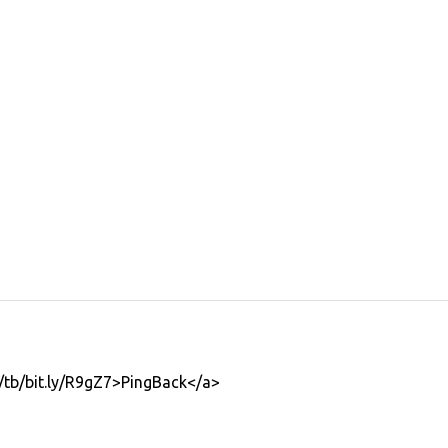
/tb/bit.ly/R9gZ7>PingBack</a>