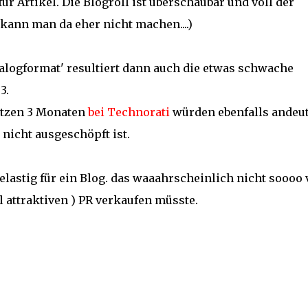
ür Artikel. Die Blogroll ist überschaubar und voll der
kann man da eher nicht machen....)
ogformat' resultiert dann auch die etwas schwache
3.
letzen 3 Monaten
bei Technorati
würden ebenfalls andeut
nicht ausgeschöpft ist.
lastig für ein Blog. das waaahrscheinlich nicht soooo 
l attraktiven ) PR verkaufen müsste.