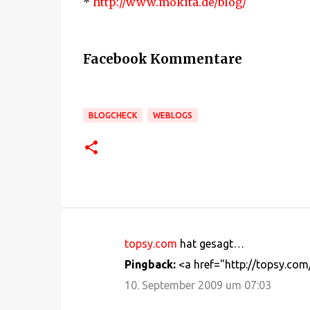
*
http://www.mokita.de/blog/
Facebook Kommentare
BLOGCHECK
WEBLOGS
topsy.com
hat gesagt…
K
Pingback:
<a href="http://topsy.com
o
10. September 2009 um 07:03
m