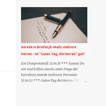
Blog zum anderen geschickt wird und
besagt: "Lieber Blogeintrag, ich habe einen
Kommentar zu dir geschrieben, aber nicht
bei dir in den Kommentaren sondern in
meinem Blog. Bitte vermerke das doch,
damit deine Leser auch mal vorbeischauen,
was ich zu deinem Inhalt zu sagen hatte."
Diese Nachrichtenfunktion wird
Anrede in Briefen/E-Mails: mehrere
'angestoßen' in dem 'mein' Blog an die
Herren - Ist "Guten Tag, die Herren" gut?
'TrackbackURL' des Anderen einen 'Ping'
schickt, d.h. ein paar Parameter übergibt
Ein Chatprotokoll: 11:34:35 ***: kannst Du
(URL meines Eintrags, Kurzzitat meines
mir mal helfen zwecks einer Frage der
Beitrags). Praktisch muss man nichts
korrekten Anrede mehrerer Personen
Anderes tun, als die TrackbackURL beim
11:34:52 ***: Guten Tag die Herren ? 11:35:07
Schreiben meines Beitrags in ein bestimmtes
***: Sehr geehrte Herren, 11:35:26 ***: Sehr
Feld in meinem 'Blog-Redaktionssystem'
geehrter Herr X, Herr Y, Herr Z, ? 11:37:38
einzufügen. Trackbacks und TrackbackURLs
OliverG: hm 11:37:49 OliverG: Im Brief?
sind heute recht selten. Das Trackback-
11:37:51 ***: ah, guten Morgen 11:37:56 ***: