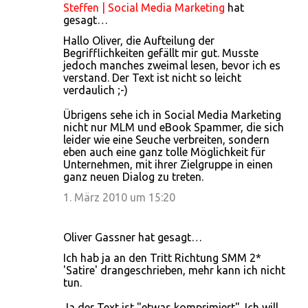
Steffen | Social Media Marketing
hat
K
gesagt…
o
Hallo Oliver, die Aufteilung der
Begrifflichkeiten gefällt mir gut. Musste
m
jedoch manches zweimal lesen, bevor ich es
m
verstand. Der Text ist nicht so leicht
verdaulich ;-)
e
n
Übrigens sehe ich in Social Media Marketing
nicht nur MLM und eBook Spammer, die sich
t
leider wie eine Seuche verbreiten, sondern
a
eben auch eine ganz tolle Möglichkeit für
Unternehmen, mit ihrer Zielgruppe in einen
r
ganz neuen Dialog zu treten.
e
1. März 2010 um 15:20
Oliver Gassner hat gesagt…
Ich hab ja an den Tritt Richtung SMM 2*
'Satire' drangeschrieben, mehr kann ich nicht
tun.
Ja der Text ist "etwas komprimiert". Ich will