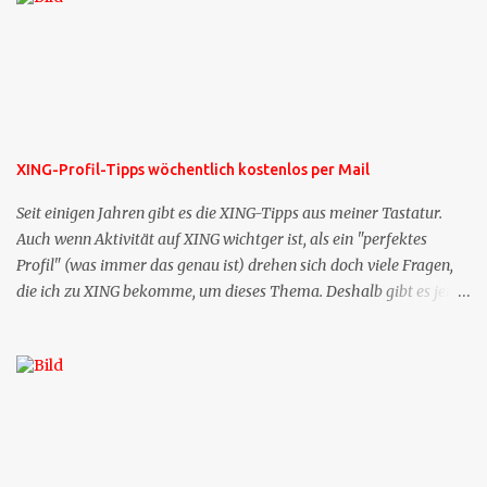
XING-Profil-Tipps wöchentlich kostenlos per Mail
Seit einigen Jahren gibt es die XING-Tipps aus meiner Tastatur.
Auch wenn Aktivität auf XING wichtger ist, als ein "perfektes
Profil" (was immer das genau ist) drehen sich doch viele Fragen,
die ich zu XING bekomme, um dieses Thema. Deshalb gibt es jetzt
die Profil-Fragen zu XING als eigene Mailsequenz: Jede Woche um
die selbe Zeit, zu der Sie die Mails das erste mal bestellt haben,
bekommen Sie kostenlos eine weitere Folge. Die Startsequenz ist 16
Mails lang, wird also etwa vier Monate vorhalten. Weitere
Mailangebote dieser Art sehen Sie auf meiner XING-Seite oder hier
oben rechts im Blog. Die Profilfragen werde ich mittelfristig aus
der normalen XING-Tipp-Mail entfernen, da ich sie so nur an einer