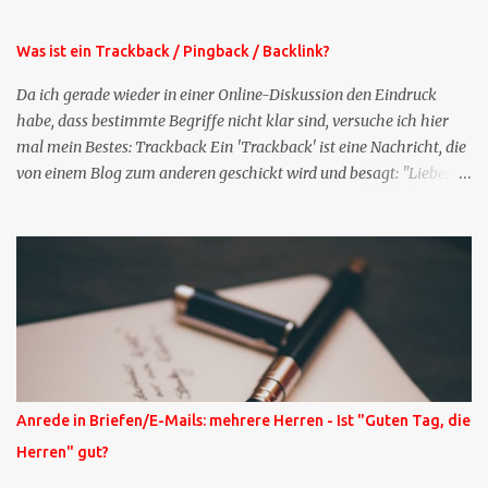
Stelle pflegen muss.
Was ist ein Trackback / Pingback / Backlink?
Da ich gerade wieder in einer Online-Diskussion den Eindruck
habe, dass bestimmte Begriffe nicht klar sind, versuche ich hier
mal mein Bestes: Trackback Ein 'Trackback' ist eine Nachricht, die
von einem Blog zum anderen geschickt wird und besagt: "Lieber
Blogeintrag, ich habe einen Kommentar zu dir geschrieben, aber
nicht bei dir in den Kommentaren sondern in meinem Blog. Bitte
vermerke das doch, damit deine Leser auch mal vorbeischauen,
was ich zu deinem Inhalt zu sagen hatte." Diese
Nachrichtenfunktion wird 'angestoßen' in dem 'mein' Blog an die
'TrackbackURL' des Anderen einen 'Ping' schickt, d.h. ein paar
Parameter übergibt (URL meines Eintrags, Kurzzitat meines
Beitrags). Praktisch muss man nichts Anderes tun, als die
TrackbackURL beim Schreiben meines Beitrags in ein bestimmtes
Anrede in Briefen/E-Mails: mehrere Herren - Ist "Guten Tag, die
Feld in meinem 'Blog-Redaktionssystem' einzufügen. Trackbacks
Herren" gut?
und TrackbackURLs sind heute recht selten. Das Trackback-
Verfahren wurde wei...