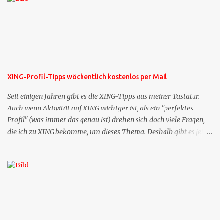
XING-Profil-Tipps wöchentlich kostenlos per Mail
Seit einigen Jahren gibt es die XING-Tipps aus meiner Tastatur.
Auch wenn Aktivität auf XING wichtger ist, als ein "perfektes
Profil" (was immer das genau ist) drehen sich doch viele Fragen,
die ich zu XING bekomme, um dieses Thema. Deshalb gibt es jetzt
die Profil-Fragen zu XING als eigene Mailsequenz: Jede Woche um
die selbe Zeit, zu der Sie die Mails das erste mal bestellt haben,
bekommen Sie kostenlos eine weitere Folge. Die Startsequenz ist 16
Mails lang, wird also etwa vier Monate vorhalten. Weitere
Mailangebote dieser Art sehen Sie auf meiner XING-Seite oder hier
oben rechts im Blog. Die Profilfragen werde ich mittelfristig aus
der normalen XING-Tipp-Mail entfernen, da ich sie so nur an einer