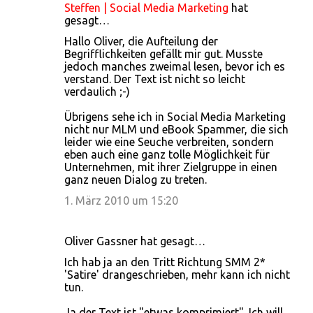
Steffen | Social Media Marketing
hat
K
gesagt…
o
Hallo Oliver, die Aufteilung der
Begrifflichkeiten gefällt mir gut. Musste
m
jedoch manches zweimal lesen, bevor ich es
m
verstand. Der Text ist nicht so leicht
verdaulich ;-)
e
n
Übrigens sehe ich in Social Media Marketing
nicht nur MLM und eBook Spammer, die sich
t
leider wie eine Seuche verbreiten, sondern
a
eben auch eine ganz tolle Möglichkeit für
Unternehmen, mit ihrer Zielgruppe in einen
r
ganz neuen Dialog zu treten.
e
1. März 2010 um 15:20
Oliver Gassner hat gesagt…
Ich hab ja an den Tritt Richtung SMM 2*
'Satire' drangeschrieben, mehr kann ich nicht
tun.
Ja der Text ist "etwas komprimiert". Ich will