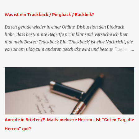
Stelle pflegen muss.
Was ist ein Trackback / Pingback / Backlink?
Da ich gerade wieder in einer Online-Diskussion den Eindruck
habe, dass bestimmte Begriffe nicht klar sind, versuche ich hier
mal mein Bestes: Trackback Ein 'Trackback' ist eine Nachricht, die
von einem Blog zum anderen geschickt wird und besagt: "Lieber
Blogeintrag, ich habe einen Kommentar zu dir geschrieben, aber
nicht bei dir in den Kommentaren sondern in meinem Blog. Bitte
vermerke das doch, damit deine Leser auch mal vorbeischauen,
was ich zu deinem Inhalt zu sagen hatte." Diese
Nachrichtenfunktion wird 'angestoßen' in dem 'mein' Blog an die
'TrackbackURL' des Anderen einen 'Ping' schickt, d.h. ein paar
Parameter übergibt (URL meines Eintrags, Kurzzitat meines
Beitrags). Praktisch muss man nichts Anderes tun, als die
TrackbackURL beim Schreiben meines Beitrags in ein bestimmtes
Anrede in Briefen/E-Mails: mehrere Herren - Ist "Guten Tag, die
Feld in meinem 'Blog-Redaktionssystem' einzufügen. Trackbacks
Herren" gut?
und TrackbackURLs sind heute recht selten. Das Trackback-
Verfahren wurde wei...