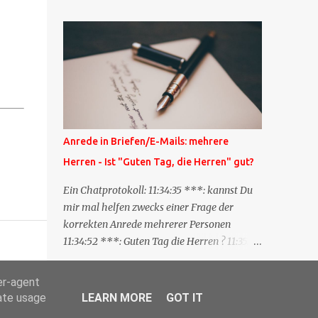
Blog zum anderen geschickt wird und
besagt: "Lieber Blogeintrag, ich habe einen
Kommentar zu dir geschrieben, aber nicht
bei dir in den Kommentaren sondern in
meinem Blog. Bitte vermerke das doch,
damit deine Leser auch mal vorbeischauen,
was ich zu deinem Inhalt zu sagen hatte."
Diese Nachrichtenfunktion wird
Anrede in Briefen/E-Mails: mehrere
'angestoßen' in dem 'mein' Blog an die
Herren - Ist "Guten Tag, die Herren" gut?
'TrackbackURL' des Anderen einen 'Ping'
schickt, d.h. ein paar Parameter übergibt
Ein Chatprotokoll: 11:34:35 ***: kannst Du
(URL meines Eintrags, Kurzzitat meines
mir mal helfen zwecks einer Frage der
Beitrags). Praktisch muss man nichts
korrekten Anrede mehrerer Personen
Anderes tun, als die TrackbackURL beim
11:34:52 ***: Guten Tag die Herren ? 11:35:07
Schreiben meines Beitrags in ein bestimmtes
***: Sehr geehrte Herren, 11:35:26 ***: Sehr
Feld in meinem 'Blog-Redaktionssystem'
geehrter Herr X, Herr Y, Herr Z, ? 11:37:38
er-agent
einzufügen. Trackbacks und TrackbackURLs
OliverG: hm 11:37:49 OliverG: Im Brief?
rate usage
LEARN MORE
GOT IT
sind heute recht selten. Das Trackback-
11:37:51 ***: ah, guten Morgen 11:37:56 ***: