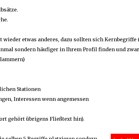
lbsätze.
che.
 wieder etwas anderes, dazu sollten sich Kernbegriffe (
inmal sondern häufiger in Ihrem Profil finden und zwa
Klammern)
lichen Stationen
dungen, Interessen wenn angemessen
rt gehört übrigens Fließtext hin).
die selben 5 Begriffe platzieren sondern