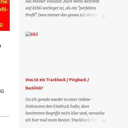
aus meiner Tastatur. Auch wenn Aktivität
auf XING wichtger ist, als ein "perfektes
Profil" (was immer das genau ist) drehen
sich doch viele Fragen, die ich zu XING
bekomme, um dieses Thema. Deshalb gibt
es jetzt die Profil-Fragen zu XING als eigene
Mailsequenz: Jede Woche um die selbe Zeit,
n
zu der Sie die Mails das erste mal bestellt
haben, bekommen Sie kostenlos eine
weitere Folge. Die Startsequenz ist 16 Mails
lang, wird also etwa vier Monate vorhalten.
Weitere Mailangebote dieser Art sehen Sie
Was ist ein Trackback / Pingback /
auf meiner XING-Seite oder hier oben rechts
Backlink?
im Blog. Die Profilfragen werde ich
NG
mittelfristig aus der normalen XING-Tipp-
Da ich gerade wieder in einer Online-
Mail entfernen, da ich sie so nur an einer
Diskussion den Eindruck habe, dass
Stelle pflegen muss.
bestimmte Begriffe nicht klar sind, versuche
ich hier mal mein Bestes: Trackback Ein
'Trackback' ist eine Nachricht, die von einem