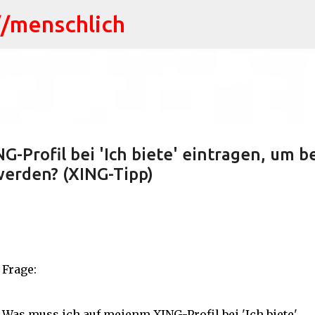
//menschlich
Direkt zum Hauptbereich
-Profil bei 'Ich biete' eintragen, um b
erden? (XING-Tipp)
Frage:
Was muss ich auf meienm XING-Profil bei 'Ich biete'