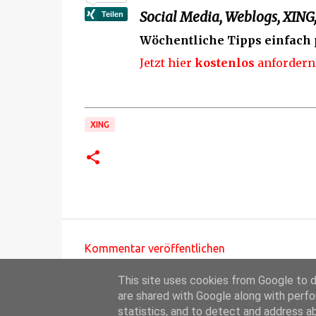
Social Media, Weblogs, XING,
Wöchentliche Tipps einfach 
Jetzt hier
kostenlos
anfordern
XING
Kommentar veröffentlichen
K
This site uses cookies from Google to de
o
are shared with Google along with perfo
m
statistics, and to detect and address a