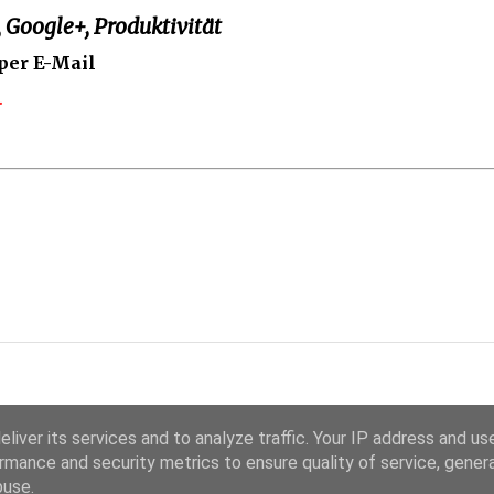
 Google+, Produktivität
per E-Mail
.
liver its services and to analyze traffic. Your IP address and us
rmance and security metrics to ensure quality of service, gene
buse.
Powered by Blogger