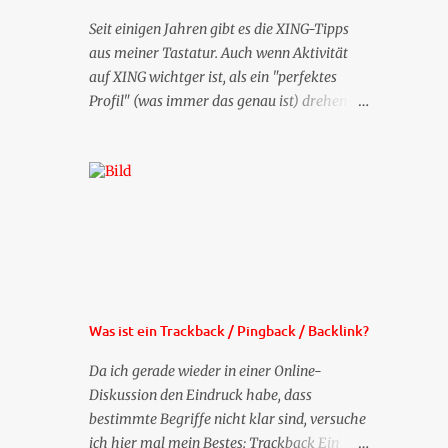
Seit einigen Jahren gibt es die XING-Tipps
aus meiner Tastatur. Auch wenn Aktivität
auf XING wichtger ist, als ein "perfektes
Profil" (was immer das genau ist) drehen
sich doch viele Fragen, die ich zu XING
bekomme, um dieses Thema. Deshalb gibt
es jetzt die Profil-Fragen zu XING als eigene
Mailsequenz: Jede Woche um die selbe Zeit,
zu der Sie die Mails das erste mal bestellt
haben, bekommen Sie kostenlos eine
weitere Folge. Die Startsequenz ist 16 Mails
lang, wird also etwa vier Monate vorhalten.
Weitere Mailangebote dieser Art sehen Sie
Was ist ein Trackback / Pingback / Backlink?
auf meiner XING-Seite oder hier oben rechts
im Blog. Die Profilfragen werde ich
Da ich gerade wieder in einer Online-
mittelfristig aus der normalen XING-Tipp-
Diskussion den Eindruck habe, dass
Mail entfernen, da ich sie so nur an einer
bestimmte Begriffe nicht klar sind, versuche
Stelle pflegen muss.
ich hier mal mein Bestes: Trackback Ein