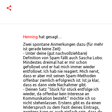
Henning
hat gesagt…
K
Zwei spontane Anmerkungen dazu (für mehr
o
ist gerade keine Zeit):
- Unter deine (gut nachvollziehbare)
m
Definition von Spam fällt auch Sascha Lobo.
m
Mindestes dreimal hat er mir schon
gefollowt und er hat mich immer wieder
e
entfollowt. Ich hab nie reagiert. Mich nervt,
n
dass er aber mit seinen Spam-Methoden
offenbar ziemlich erfolgreich ist. Ist ja klar,
t
dass es dann viele Nachahmer gibt.
a
- Deinen Satz "Stück für stück entfolge ich
wieder, da offenbar kein Interesse an
r
Kommunikation besteht." möchte ich so
e
nicht stehenlassen. Erstens gibt es da einen
Widerspruch zu dem Fazit deines Eintrags,
zweitens kann es auch einfach sein, dass du