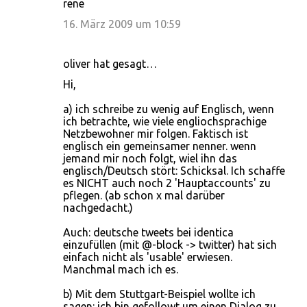
rene
16. März 2009 um 10:59
oliver hat gesagt…
Hi,
a) ich schreibe zu wenig auf Englisch, wenn
ich betrachte, wie viele engliochsprachige
Netzbewohner mir folgen. Faktisch ist
englisch ein gemeinsamer nenner. wenn
jemand mir noch folgt, wiel ihn das
englisch/Deutsch stört: Schicksal. Ich schaffe
es NICHT auch noch 2 'Hauptaccounts' zu
pflegen. (ab schon x mal darüber
nachgedacht.)
Auch: deutsche tweets bei identica
einzufüllen (mit @-block -> twitter) hat sich
einfach nicht als 'usable' erwiesen.
Manchmal mach ich es.
b) Mit dem Stuttgart-Beispiel wollte ich
sagen: ich bin gefollowt um einen Dialog zu