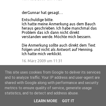
derGunnar hat gesagt…
Entschuldige bitte.
Ich hatte meine Anmerkung aus dem Bauch
heraus geschrieben. Ich habe manchmal das
Problem das ich dann nicht direkt
verstanden werde. Möchte mich bessern.
Die Anmerkung sollte auch direkt dem Text
folgen und nicht als Antwort auf Henning.
Ich hatte mich verklickt.
16. März 2009 um 11:31
This site uses cookies from Google to deliver its services
Cara
hat gesagt…
and to analyze traffic. Your IP address and user-agent are
Danke für die Möglichkeit zur Einsicht und
shared with Google along with performance and security
die Erläuterungen zu Deiner Praxis des
metrics to ensure quality of service, generate usage
Follower Handlings.
statistics, and to detect and address abuse.
Sicher setzt jeder andere Schwerpunkte und
LEARN MORE
GOT IT
hat auch für seinen eigenen Auftritt bei