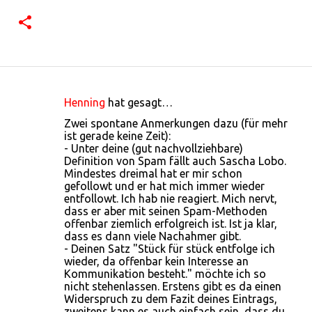
Henning
hat gesagt…
K
Zwei spontane Anmerkungen dazu (für mehr
o
ist gerade keine Zeit):
- Unter deine (gut nachvollziehbare)
m
Definition von Spam fällt auch Sascha Lobo.
m
Mindestes dreimal hat er mir schon
gefollowt und er hat mich immer wieder
e
entfollowt. Ich hab nie reagiert. Mich nervt,
n
dass er aber mit seinen Spam-Methoden
offenbar ziemlich erfolgreich ist. Ist ja klar,
t
dass es dann viele Nachahmer gibt.
a
- Deinen Satz "Stück für stück entfolge ich
wieder, da offenbar kein Interesse an
r
Kommunikation besteht." möchte ich so
e
nicht stehenlassen. Erstens gibt es da einen
Widerspruch zu dem Fazit deines Eintrags,
zweitens kann es auch einfach sein, dass du