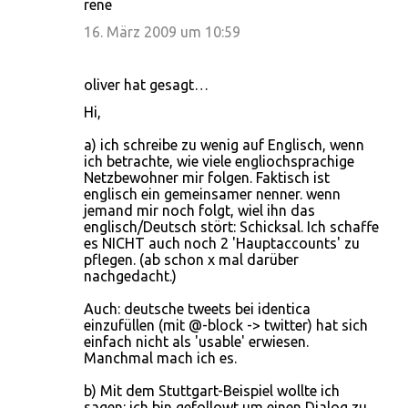
rene
16. März 2009 um 10:59
oliver hat gesagt…
Hi,
a) ich schreibe zu wenig auf Englisch, wenn
ich betrachte, wie viele engliochsprachige
Netzbewohner mir folgen. Faktisch ist
englisch ein gemeinsamer nenner. wenn
jemand mir noch folgt, wiel ihn das
englisch/Deutsch stört: Schicksal. Ich schaffe
es NICHT auch noch 2 'Hauptaccounts' zu
pflegen. (ab schon x mal darüber
nachgedacht.)
Auch: deutsche tweets bei identica
einzufüllen (mit @-block -> twitter) hat sich
einfach nicht als 'usable' erwiesen.
Manchmal mach ich es.
b) Mit dem Stuttgart-Beispiel wollte ich
sagen: ich bin gefollowt um einen Dialog zu