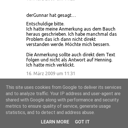
derGunnar hat gesagt…
Entschuldige bitte.
Ich hatte meine Anmerkung aus dem Bauch
heraus geschrieben. Ich habe manchmal das
Problem das ich dann nicht direkt
verstanden werde. Möchte mich bessern.
Die Anmerkung sollte auch direkt dem Text
folgen und nicht als Antwort auf Henning.
Ich hatte mich verklickt.
16. März 2009 um 11:31
This site uses cookies from Google to deliver its services
Cara
hat gesagt…
and to analyze traffic. Your IP address and user-agent are
Danke für die Möglichkeit zur Einsicht und
shared with Google along with performance and security
die Erläuterungen zu Deiner Praxis des
metrics to ensure quality of service, generate usage
Follower Handlings.
statistics, and to detect and address abuse.
Sicher setzt jeder andere Schwerpunkte und
LEARN MORE
GOT IT
hat auch für seinen eigenen Auftritt bei