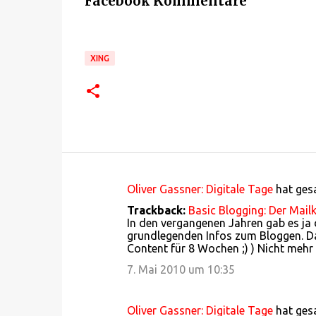
Facebook Kommentare
XING
Oliver Gassner: Digitale Tage
hat ge
K
Trackback:
Basic Blogging: Der Mail
o
In den vergangenen Jahren gab es ja
grundlegenden Infos zum Bloggen. Das
m
Content für 8 Wochen ;) ) Nicht mehr
m
7. Mai 2010 um 10:35
e
n
Oliver Gassner: Digitale Tage
hat ge