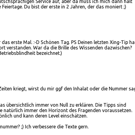
utschsprachigen Service auf, aber da muss ich mich dann halt
e Feiertage. Du bist der erste in 2 Jahren, der das moniert ;)
das erste Mal. :-D Schönen Tag. PS Deinen letzten Xing-Tip h
fort verstanden. War da die Brille des Wissenden dazwischen?
etriebsblindheit bezeichnet.)
Zeiten kriegt, wirst du mir ggf den Inhalat oder die Nummer sa
was übersichtlich immer von Null zu erklären. Die Tipps sind
ie natürlich immer den Horizont des Fragenden voraussetzen.
nlich und kann deren Level einschätzen.
nummer? ;) Ich verbessere die Texte gern.