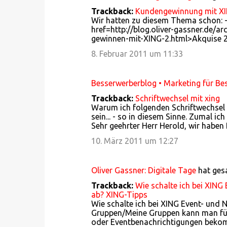
t
Trackback:
Kundengewinnung mit XING
a
Wir hatten zu diesem Thema schon: 
r
href=http://blog.oliver-gassner.de/a
gewinnen-mit-XING-2.html>Akquise 2.
e
8. Februar 2011 um 11:33
Besserwerberblog • Marketing für Be
Trackback:
Schriftwechsel mit xing
Warum ich folgenden Schriftwechsel mi
sein... - so in diesem Sinne. Zumal 
Sehr geehrter Herr Herold, wir habe
10. März 2011 um 12:27
Oliver Gassner: Digitale Tage
hat ge
Trackback:
Wie schalte ich bei XING
ab? XING-Tipps
Wie schalte ich bei XING Event- und 
Gruppen/Meine Gruppen kann man für
oder Eventbenachrichtigungen bekom