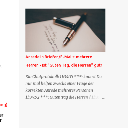
Blog zum anderen geschickt wird und
besagt: "Lieber Blogeintrag, ich habe einen
Kommentar zu dir geschrieben, aber nicht
bei dir in den Kommentaren sondern in
meinem Blog. Bitte vermerke das doch,
damit deine Leser auch mal vorbeischauen,
was ich zu deinem Inhalt zu sagen hatte."
Diese Nachrichtenfunktion wird
Anrede in Briefen/E-Mails: mehrere
'angestoßen' in dem 'mein' Blog an die
Herren - Ist "Guten Tag, die Herren" gut?
.
'TrackbackURL' des Anderen einen 'Ping'
schickt, d.h. ein paar Parameter übergibt
Ein Chatprotokoll: 11:34:35 ***: kannst Du
(URL meines Eintrags, Kurzzitat meines
mir mal helfen zwecks einer Frage der
Beitrags). Praktisch muss man nichts
korrekten Anrede mehrerer Personen
Anderes tun, als die TrackbackURL beim
11:34:52 ***: Guten Tag die Herren ? 11:35:07
Schreiben meines Beitrags in ein bestimmtes
***: Sehr geehrte Herren, 11:35:26 ***: Sehr
ung)
Feld in meinem 'Blog-Redaktionssystem'
geehrter Herr X, Herr Y, Herr Z, ? 11:37:38
er
einzufügen. Trackbacks und TrackbackURLs
OliverG: hm 11:37:49 OliverG: Im Brief?
r
sind heute recht selten. Das Trackback-
11:37:51 ***: ah, guten Morgen 11:37:56 ***: