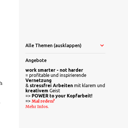
Alle Themen (ausklappen)
Angebote
work smarter - not harder
= profitable und inspirierende
Vernetzung
h
&
stressfrei Arbeiten
mit klarem und
kreativem
Geist
=>
POWER to your Kopfarbeit!
=>
n
Mal reden?
Mehr Infos.