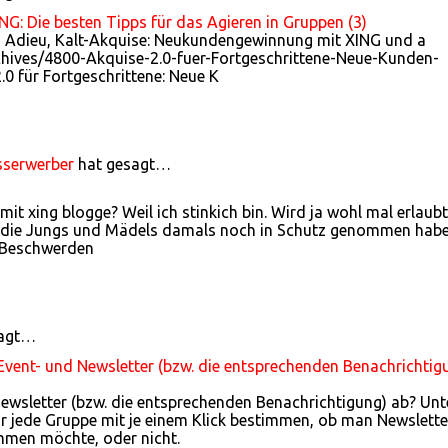
: Die besten Tipps für das Agieren in Gruppen (3)
- Adieu, Kalt-Akquise: Neukundengewinnung mit XING und a
rchives/4800-Akquise-2.0-fuer-Fortgeschrittene-Neue-Kunden-
0 für Fortgeschrittene: Neue K
sserwerber
hat gesagt…
t xing blogge? Weil ich stinkich bin. Wird ja wohl mal erlaubt
ich die Jungs und Mädels damals noch in Schutz genommen habe
n Beschwerden
sagt…
 Event- und Newsletter (bzw. die entsprechenden Benachrichtig
Newsletter (bzw. die entsprechenden Benachrichtigung) ab? Unt
 jede Gruppe mit je einem Klick bestimmen, ob man Newslette
men möchte, oder nicht.