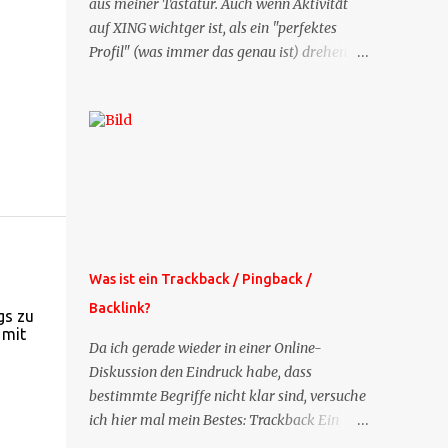
aus meiner Tastatur. Auch wenn Aktivität
auf XING wichtger ist, als ein "perfektes
Profil" (was immer das genau ist) drehen
sich doch viele Fragen, die ich zu XING
bekomme, um dieses Thema. Deshalb gibt
es jetzt die Profil-Fragen zu XING als eigene
Mailsequenz: Jede Woche um die selbe Zeit,
zu der Sie die Mails das erste mal bestellt
haben, bekommen Sie kostenlos eine
weitere Folge. Die Startsequenz ist 16 Mails
lang, wird also etwa vier Monate vorhalten.
Weitere Mailangebote dieser Art sehen Sie
Was ist ein Trackback / Pingback /
auf meiner XING-Seite oder hier oben rechts
Backlink?
im Blog. Die Profilfragen werde ich
gs zu
 mit
mittelfristig aus der normalen XING-Tipp-
Da ich gerade wieder in einer Online-
Mail entfernen, da ich sie so nur an einer
Diskussion den Eindruck habe, dass
Stelle pflegen muss.
bestimmte Begriffe nicht klar sind, versuche
ich hier mal mein Bestes: Trackback Ein
'Trackback' ist eine Nachricht, die von einem