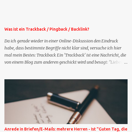
oben rechts im Blog. Die Profilfragen werde ich mittelfristig aus
der normalen XING-Tipp-Mail entfernen, da ich sie so nur an einer
Stelle pflegen muss.
Was ist ein Trackback / Pingback / Backlink?
Da ich gerade wieder in einer Online-Diskussion den Eindruck
habe, dass bestimmte Begriffe nicht klar sind, versuche ich hier
mal mein Bestes: Trackback Ein 'Trackback' ist eine Nachricht, die
von einem Blog zum anderen geschickt wird und besagt: "Lieber
Blogeintrag, ich habe einen Kommentar zu dir geschrieben, aber
nicht bei dir in den Kommentaren sondern in meinem Blog. Bitte
vermerke das doch, damit deine Leser auch mal vorbeischauen,
was ich zu deinem Inhalt zu sagen hatte." Diese
Nachrichtenfunktion wird 'angestoßen' in dem 'mein' Blog an die
'TrackbackURL' des Anderen einen 'Ping' schickt, d.h. ein paar
Parameter übergibt (URL meines Eintrags, Kurzzitat meines
Beitrags). Praktisch muss man nichts Anderes tun, als die
TrackbackURL beim Schreiben meines Beitrags in ein bestimmtes
Anrede in Briefen/E-Mails: mehrere Herren - Ist "Guten Tag, die