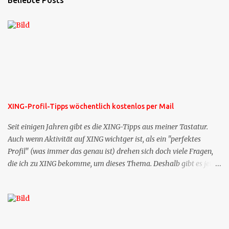
Beliebte Posts
XING-Profil-Tipps wöchentlich kostenlos per Mail
Seit einigen Jahren gibt es die XING-Tipps aus meiner Tastatur.
Auch wenn Aktivität auf XING wichtger ist, als ein "perfektes
Profil" (was immer das genau ist) drehen sich doch viele Fragen,
die ich zu XING bekomme, um dieses Thema. Deshalb gibt es jetzt
die Profil-Fragen zu XING als eigene Mailsequenz: Jede Woche um
die selbe Zeit, zu der Sie die Mails das erste mal bestellt haben,
bekommen Sie kostenlos eine weitere Folge. Die Startsequenz ist 16
Mails lang, wird also etwa vier Monate vorhalten. Weitere
Mailangebote dieser Art sehen Sie auf meiner XING-Seite oder hier