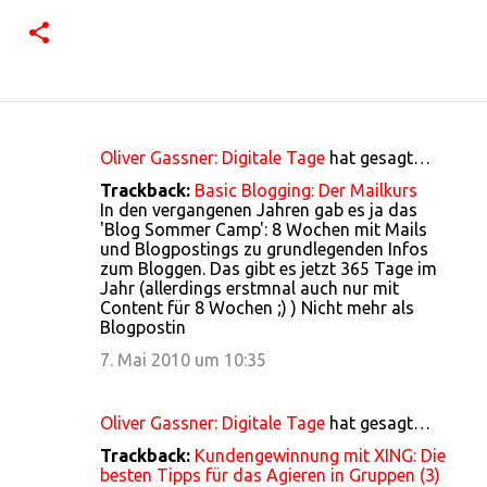
Oliver Gassner: Digitale Tage
hat gesagt…
K
Trackback:
Basic Blogging: Der Mailkurs
o
In den vergangenen Jahren gab es ja das
'Blog Sommer Camp': 8 Wochen mit Mails
m
und Blogpostings zu grundlegenden Infos
m
zum Bloggen. Das gibt es jetzt 365 Tage im
Jahr (allerdings erstmnal auch nur mit
e
Content für 8 Wochen ;) ) Nicht mehr als
n
Blogpostin
t
7. Mai 2010 um 10:35
a
r
Oliver Gassner: Digitale Tage
hat gesagt…
e
Trackback:
Kundengewinnung mit XING: Die
besten Tipps für das Agieren in Gruppen (3)