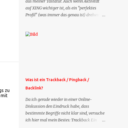
aus meiner Tastatur. Auch wenn Aktivität
auf XING wichtger ist, als ein "perfektes
Profil" (was immer das genau ist) drehen
sich doch viele Fragen, die ich zu XING
bekomme, um dieses Thema. Deshalb gibt
es jetzt die Profil-Fragen zu XING als eigene
Mailsequenz: Jede Woche um die selbe Zeit,
zu der Sie die Mails das erste mal bestellt
haben, bekommen Sie kostenlos eine
weitere Folge. Die Startsequenz ist 16 Mails
lang, wird also etwa vier Monate vorhalten.
Weitere Mailangebote dieser Art sehen Sie
Was ist ein Trackback / Pingback /
auf meiner XING-Seite oder hier oben rechts
Backlink?
im Blog. Die Profilfragen werde ich
gs zu
 mit
mittelfristig aus der normalen XING-Tipp-
Da ich gerade wieder in einer Online-
Mail entfernen, da ich sie so nur an einer
Diskussion den Eindruck habe, dass
Stelle pflegen muss.
bestimmte Begriffe nicht klar sind, versuche
ich hier mal mein Bestes: Trackback Ein
'Trackback' ist eine Nachricht, die von einem