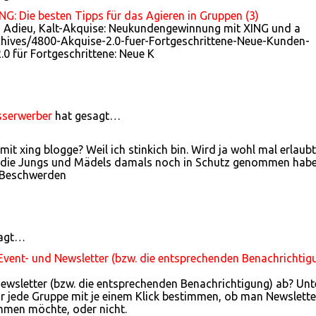
: Die besten Tipps für das Agieren in Gruppen (3)
- Adieu, Kalt-Akquise: Neukundengewinnung mit XING und a
rchives/4800-Akquise-2.0-fuer-Fortgeschrittene-Neue-Kunden-
0 für Fortgeschrittene: Neue K
sserwerber
hat gesagt…
t xing blogge? Weil ich stinkich bin. Wird ja wohl mal erlaubt
ich die Jungs und Mädels damals noch in Schutz genommen habe
n Beschwerden
sagt…
 Event- und Newsletter (bzw. die entsprechenden Benachrichtig
Newsletter (bzw. die entsprechenden Benachrichtigung) ab? Unt
 jede Gruppe mit je einem Klick bestimmen, ob man Newslette
men möchte, oder nicht.