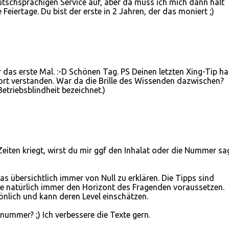
utschsprachigen Service auf, aber da muss ich mich dann halt
e Feiertage. Du bist der erste in 2 Jahren, der das moniert ;)
das erste Mal. :-D Schönen Tag. PS Deinen letzten Xing-Tip h
fort verstanden. War da die Brille des Wissenden dazwischen?
etriebsblindheit bezeichnet.)
Zeiten kriegt, wirst du mir ggf den Inhalat oder die Nummer sa
was übersichtlich immer von Null zu erklären. Die Tipps sind
ie natürlich immer den Horizont des Fragenden voraussetzen.
nlich und kann deren Level einschätzen.
nummer? ;) Ich verbessere die Texte gern.