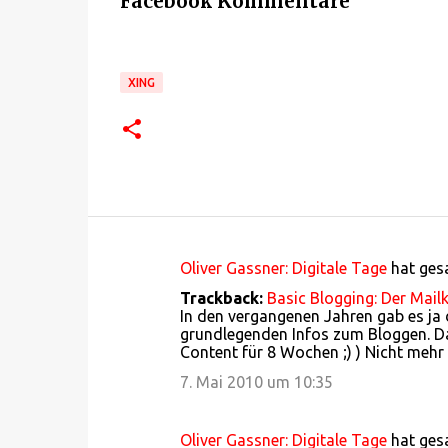
Facebook Kommentare
XING
Oliver Gassner: Digitale Tage
hat ge
K
Trackback:
Basic Blogging: Der Mail
o
In den vergangenen Jahren gab es ja
grundlegenden Infos zum Bloggen. Das
m
Content für 8 Wochen ;) ) Nicht mehr
m
7. Mai 2010 um 10:35
e
n
Oliver Gassner: Digitale Tage
hat ge