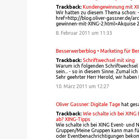
t
Trackback:
Kundengewinnung mit XING
a
Wir hatten zu diesem Thema schon: 
r
href=http://blog.oliver-gassner.de/a
gewinnen-mit-XING-2.html>Akquise 2.
e
8. Februar 2011 um 11:33
Besserwerberblog • Marketing für Be
Trackback:
Schriftwechsel mit xing
Warum ich folgenden Schriftwechsel mi
sein... - so in diesem Sinne. Zumal 
Sehr geehrter Herr Herold, wir habe
10. März 2011 um 12:27
Oliver Gassner: Digitale Tage
hat ge
Trackback:
Wie schalte ich bei XING
ab? XING-Tipps
Wie schalte ich bei XING Event- und 
Gruppen/Meine Gruppen kann man für
oder Eventbenachrichtigungen bekom