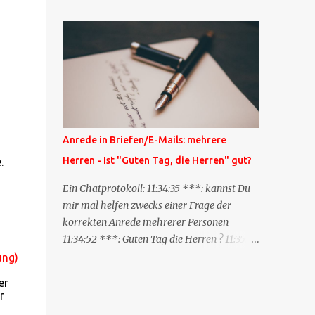
Blog zum anderen geschickt wird und
besagt: "Lieber Blogeintrag, ich habe einen
Kommentar zu dir geschrieben, aber nicht
bei dir in den Kommentaren sondern in
meinem Blog. Bitte vermerke das doch,
damit deine Leser auch mal vorbeischauen,
was ich zu deinem Inhalt zu sagen hatte."
Diese Nachrichtenfunktion wird
Anrede in Briefen/E-Mails: mehrere
'angestoßen' in dem 'mein' Blog an die
Herren - Ist "Guten Tag, die Herren" gut?
.
'TrackbackURL' des Anderen einen 'Ping'
schickt, d.h. ein paar Parameter übergibt
Ein Chatprotokoll: 11:34:35 ***: kannst Du
(URL meines Eintrags, Kurzzitat meines
mir mal helfen zwecks einer Frage der
Beitrags). Praktisch muss man nichts
korrekten Anrede mehrerer Personen
Anderes tun, als die TrackbackURL beim
11:34:52 ***: Guten Tag die Herren ? 11:35:07
Schreiben meines Beitrags in ein bestimmtes
***: Sehr geehrte Herren, 11:35:26 ***: Sehr
ung)
Feld in meinem 'Blog-Redaktionssystem'
geehrter Herr X, Herr Y, Herr Z, ? 11:37:38
er
einzufügen. Trackbacks und TrackbackURLs
OliverG: hm 11:37:49 OliverG: Im Brief?
r
sind heute recht selten. Das Trackback-
11:37:51 ***: ah, guten Morgen 11:37:56 ***: