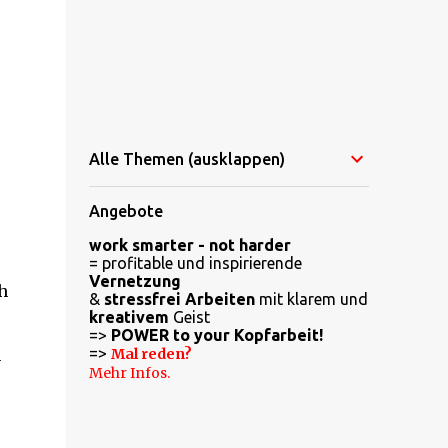
Alle Themen (ausklappen)
Angebote
work smarter - not harder
= profitable und inspirierende
Vernetzung
h
&
stressfrei Arbeiten
mit klarem und
kreativem
Geist
=>
POWER to your Kopfarbeit!
=>
n
Mal reden?
Mehr Infos.