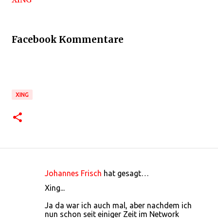
Facebook Kommentare
XING
Johannes Frisch
hat gesagt…
K
Xing...
o
Ja da war ich auch mal, aber nachdem ich
m
nun schon seit einiger Zeit im Network