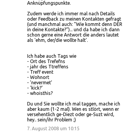
Anknüpfungspunkte.
Zudem werde ich immer mal nach Details
oder Feedback zu meinen Kontakten gefragt
(und manchmal auch: "Wie kommt denn DER
in deine Kontakte?")... und da habe ich dann
schon gerne eine Antwort die anders lautet
als 'ehm, der/die wollte halt'.
Ich habe auch Tags wie
- Ort des Trefefns
- jahr des Ttreffens
- Treff event
- Wohnort
- 'nevermet'
- 'kick?'
- whoisthis?
Du und Sie wollte ich mal taggen, mache ich
aber kaum (1-2 mal). Wen es stlört, wenn er
versehentlich ge-Diezt oder ge-Suzt wird,
hey.. sein/ihr Problem ;)
7. August 2008 um 10:15