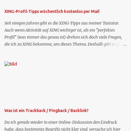
XING-Profil-Tipps wöchentlich kostenlos per Mail
Seit einigen Jahren gibt es die XING-Tipps aus meiner Tastatur.
Auch wenn Aktivität auf XING wichtger ist, als ein "perfektes
Profil" (was immer das genau ist) drehen sich doch viele Fragen,
die ich zu XING bekomme, um dieses Thema. Deshalb gibt es jetzt
die Profil-Fragen zu XING als eigene Mailsequenz: Jede Woche um
die selbe Zeit, zu der Sie die Mails das erste mal bestellt haben,
bekommen Sie kostenlos eine weitere Folge. Die Startsequenz ist 16
Mails lang, wird also etwa vier Monate vorhalten. Weitere
Mailangebote dieser Art sehen Sie auf meiner XING-Seite oder hier
oben rechts im Blog. Die Profilfragen werde ich mittelfristig aus
der normalen XING-Tipp-Mail entfernen, da ich sie so nur an einer
Stelle pflegen muss.
Was ist ein Trackback / Pingback / Backlink?
Da ich gerade wieder in einer Online-Diskussion den Eindruck
habe, dass bestimmte Begriffe nicht klar sind, versuche ich hier