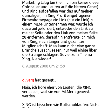
m
Marketing tätig bin (nein ich bin keiner dieser
Coldcaller und Leuten auf die Nerven Geher)
e
und Xing aufgefallen war das auf meiner
n
damaligen, im Xing Profil eingetragenen
Firmenhomepage ein Link (nur ein Link) zu
t
einem MLM-Unternehmen war, wurde ich
a
dazu aufgefordert, entweder den Link zu
meiner Seite oder den Link von meiner Seite
r
zu entfernen. daraufhin entfernte ich mich
e
von Xing, nach langer und gezahlter
Mitgliedschaft. Man kann nicht eine ganze
Branche ausschliessen, nur weil einige über
die Stränge schlagen. Soviel zum Thema
Xing, Nie wieder!
6. August 2008 um 21:59
oliverg
hat gesagt…
Naja, ich höre eher von Leuten, die XING
verlassen, weil sie von MLMern genervt
werden.
XING ist bisschen wie Rollschuhlaufen: Nicht