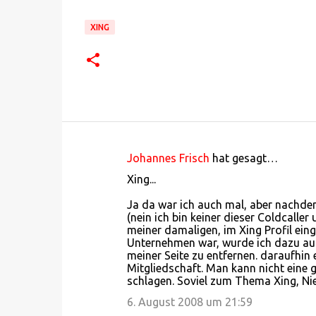
XING
Johannes Frisch
hat gesagt…
K
Xing...
o
Ja da war ich auch mal, aber nachdem
m
(nein ich bin keiner dieser Coldcalle
m
meiner damaligen, im Xing Profil ein
Unternehmen war, wurde ich dazu auf
e
meiner Seite zu entfernen. daraufhin 
n
Mitgliedschaft. Man kann nicht eine g
schlagen. Soviel zum Thema Xing, Nie
t
6. August 2008 um 21:59
a