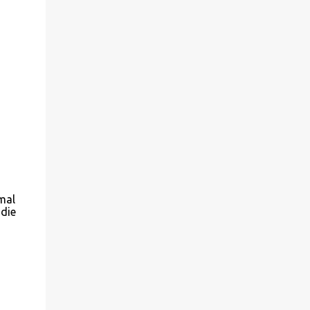
mal
 die