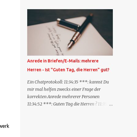
Blog zum anderen geschickt wird und
besagt: "Lieber Blogeintrag, ich habe einen
Kommentar zu dir geschrieben, aber nicht
bei dir in den Kommentaren sondern in
meinem Blog. Bitte vermerke das doch,
damit deine Leser auch mal vorbeischauen,
was ich zu deinem Inhalt zu sagen hatte."
Diese Nachrichtenfunktion wird
Anrede in Briefen/E-Mails: mehrere
'angestoßen' in dem 'mein' Blog an die
Herren - Ist "Guten Tag, die Herren" gut?
'TrackbackURL' des Anderen einen 'Ping'
schickt, d.h. ein paar Parameter übergibt
Ein Chatprotokoll: 11:34:35 ***: kannst Du
(URL meines Eintrags, Kurzzitat meines
mir mal helfen zwecks einer Frage der
Beitrags). Praktisch muss man nichts
korrekten Anrede mehrerer Personen
Anderes tun, als die TrackbackURL beim
11:34:52 ***: Guten Tag die Herren ? 11:35:07
Schreiben meines Beitrags in ein bestimmtes
***: Sehr geehrte Herren, 11:35:26 ***: Sehr
Feld in meinem 'Blog-Redaktionssystem'
geehrter Herr X, Herr Y, Herr Z, ? 11:37:38
einzufügen. Trackbacks und TrackbackURLs
OliverG: hm 11:37:49 OliverG: Im Brief?
zwerk
sind heute recht selten. Das Trackback-
11:37:51 ***: ah, guten Morgen 11:37:56 ***: