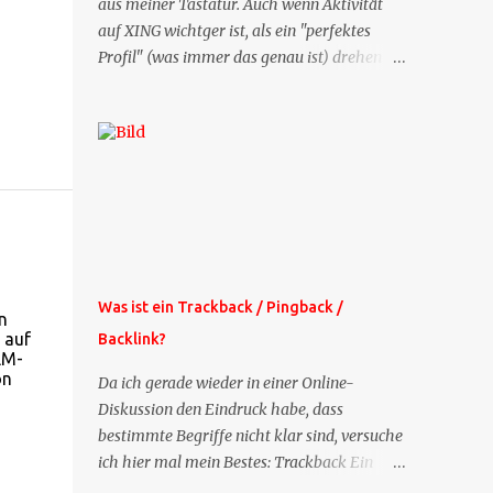
aus meiner Tastatur. Auch wenn Aktivität
auf XING wichtger ist, als ein "perfektes
Profil" (was immer das genau ist) drehen
sich doch viele Fragen, die ich zu XING
bekomme, um dieses Thema. Deshalb gibt
es jetzt die Profil-Fragen zu XING als eigene
Mailsequenz: Jede Woche um die selbe Zeit,
zu der Sie die Mails das erste mal bestellt
haben, bekommen Sie kostenlos eine
weitere Folge. Die Startsequenz ist 16 Mails
lang, wird also etwa vier Monate vorhalten.
Weitere Mailangebote dieser Art sehen Sie
Was ist ein Trackback / Pingback /
n
auf meiner XING-Seite oder hier oben rechts
 auf
Backlink?
im Blog. Die Profilfragen werde ich
LM-
mittelfristig aus der normalen XING-Tipp-
on
Da ich gerade wieder in einer Online-
Mail entfernen, da ich sie so nur an einer
Diskussion den Eindruck habe, dass
Stelle pflegen muss.
bestimmte Begriffe nicht klar sind, versuche
ich hier mal mein Bestes: Trackback Ein
'Trackback' ist eine Nachricht, die von einem