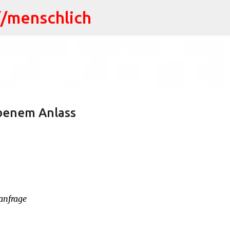
//menschlich
Direkt zum Hauptbereich
benem Anlass
anfrage