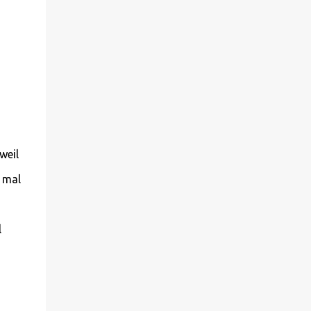
weil
 mal
l