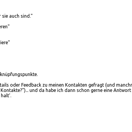
r sie auch sind."
eren"
iere"
nknüpfungspunkte.
ails oder Feedback zu meinen Kontakten gefragt (und manch
Kontakte?")... und da habe ich dann schon gerne eine Antwort
halt'.