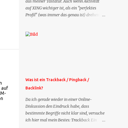
aus meiner Tastatur. Auch wenn Aktivität
auf XING wichtger ist, als ein "perfektes
Profil" (was immer das genau ist) drehen
sich doch viele Fragen, die ich zu XING
bekomme, um dieses Thema. Deshalb gibt
es jetzt die Profil-Fragen zu XING als eigene
Mailsequenz: Jede Woche um die selbe Zeit,
zu der Sie die Mails das erste mal bestellt
haben, bekommen Sie kostenlos eine
weitere Folge. Die Startsequenz ist 16 Mails
lang, wird also etwa vier Monate vorhalten.
Weitere Mailangebote dieser Art sehen Sie
Was ist ein Trackback / Pingback /
n
auf meiner XING-Seite oder hier oben rechts
 auf
Backlink?
im Blog. Die Profilfragen werde ich
LM-
mittelfristig aus der normalen XING-Tipp-
on
Da ich gerade wieder in einer Online-
Mail entfernen, da ich sie so nur an einer
Diskussion den Eindruck habe, dass
Stelle pflegen muss.
bestimmte Begriffe nicht klar sind, versuche
ich hier mal mein Bestes: Trackback Ein
'Trackback' ist eine Nachricht, die von einem