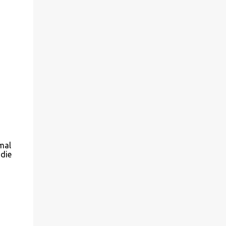
mal
 die