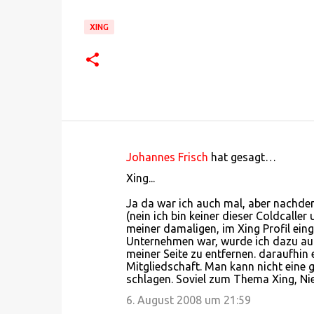
XING
Johannes Frisch
hat gesagt…
K
Xing...
o
Ja da war ich auch mal, aber nachdem
m
(nein ich bin keiner dieser Coldcalle
m
meiner damaligen, im Xing Profil ein
Unternehmen war, wurde ich dazu auf
e
meiner Seite zu entfernen. daraufhin 
n
Mitgliedschaft. Man kann nicht eine g
schlagen. Soviel zum Thema Xing, Nie
t
6. August 2008 um 21:59
a