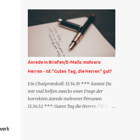
Blog zum anderen geschickt wird und
besagt: "Lieber Blogeintrag, ich habe einen
Kommentar zu dir geschrieben, aber nicht
bei dir in den Kommentaren sondern in
meinem Blog. Bitte vermerke das doch,
damit deine Leser auch mal vorbeischauen,
was ich zu deinem Inhalt zu sagen hatte."
Diese Nachrichtenfunktion wird
Anrede in Briefen/E-Mails: mehrere
'angestoßen' in dem 'mein' Blog an die
Herren - Ist "Guten Tag, die Herren" gut?
'TrackbackURL' des Anderen einen 'Ping'
schickt, d.h. ein paar Parameter übergibt
Ein Chatprotokoll: 11:34:35 ***: kannst Du
(URL meines Eintrags, Kurzzitat meines
mir mal helfen zwecks einer Frage der
Beitrags). Praktisch muss man nichts
korrekten Anrede mehrerer Personen
Anderes tun, als die TrackbackURL beim
11:34:52 ***: Guten Tag die Herren ? 11:35:07
Schreiben meines Beitrags in ein bestimmtes
***: Sehr geehrte Herren, 11:35:26 ***: Sehr
Feld in meinem 'Blog-Redaktionssystem'
geehrter Herr X, Herr Y, Herr Z, ? 11:37:38
einzufügen. Trackbacks und TrackbackURLs
OliverG: hm 11:37:49 OliverG: Im Brief?
zwerk
sind heute recht selten. Das Trackback-
11:37:51 ***: ah, guten Morgen 11:37:56 ***: