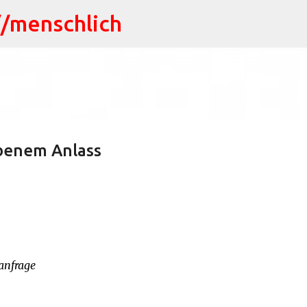
//menschlich
Direkt zum Hauptbereich
benem Anlass
anfrage