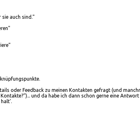
r sie auch sind."
eren"
iere"
nknüpfungspunkte.
ails oder Feedback zu meinen Kontakten gefragt (und manch
Kontakte?")... und da habe ich dann schon gerne eine Antwort
halt'.