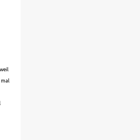
weil
 mal
l